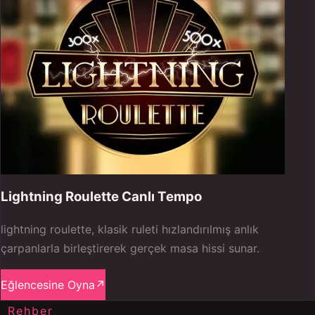
Lightning Roulette Canlı Tempo
lightning roulette, klasik ruleti hızlandırılmış anlık
çarpanlarla birleştirerek gerçek masa hissi sunar.
Eğlencesine Oyna
↗
Rehber