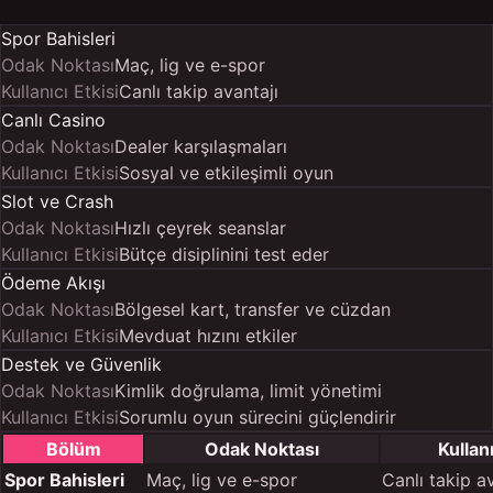
Spor Bahisleri
Odak Noktası
Maç, lig ve e-spor
Kullanıcı Etkisi
Canlı takip avantajı
Canlı Casino
Odak Noktası
Dealer karşılaşmaları
Kullanıcı Etkisi
Sosyal ve etkileşimli oyun
Slot ve Crash
Odak Noktası
Hızlı çeyrek seanslar
Kullanıcı Etkisi
Bütçe disiplinini test eder
Ödeme Akışı
Odak Noktası
Bölgesel kart, transfer ve cüzdan
Kullanıcı Etkisi
Mevduat hızını etkiler
Destek ve Güvenlik
Odak Noktası
Kimlik doğrulama, limit yönetimi
Kullanıcı Etkisi
Sorumlu oyun sürecini güçlendirir
Bölüm
Odak Noktası
Kullanı
Spor Bahisleri
Maç, lig ve e-spor
Canlı takip a