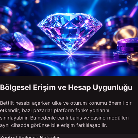
Bölgesel Erişim ve Hesap Uygunluğu
Bettilt hesabı açarken ülke ve oturum konumu önemli bir
etkendir; bazı pazarlar platform fonksiyonlarını
sınırlayabilir. Bu nedenle canlı bahis ve casino modülleri
aynı cihazda görünse bile erişim farklılaşabilir.
Kontrol Edilecek Noktalar