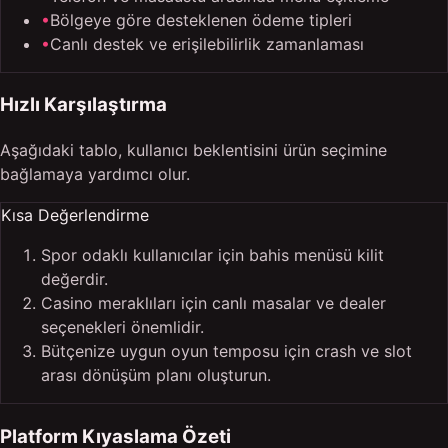
•
Bölgeye göre desteklenen ödeme tipleri
•
Canlı destek ve erişilebilirlik zamanlaması
Hızlı Karşılaştırma
Aşağıdaki tablo, kullanıcı beklentisini ürün seçimine
bağlamaya yardımcı olur.
Kısa Değerlendirme
Spor odaklı kullanıcılar için bahis menüsü kilit
değerdir.
Casino meraklıları için canlı masalar ve dealer
seçenekleri önemlidir.
Bütçenize uygun oyun temposu için crash ve slot
arası dönüşüm planı oluşturun.
Platform Kıyaslama Özeti