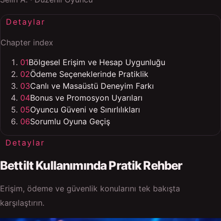
Detaylar
Chapter index
01
Bölgesel Erişim ve Hesap Uygunluğu
02
Ödeme Seçeneklerinde Pratiklik
03
Canlı ve Masaüstü Deneyim Farkı
04
Bonus ve Promosyon Uyarıları
05
Oyuncu Güveni ve Sınırlılıkları
06
Sorumlu Oyuna Geçiş
Detaylar
Bettilt Kullanımında Pratik Rehber
Erişim, ödeme ve güvenlik konularını tek bakışta
karşılaştırın.