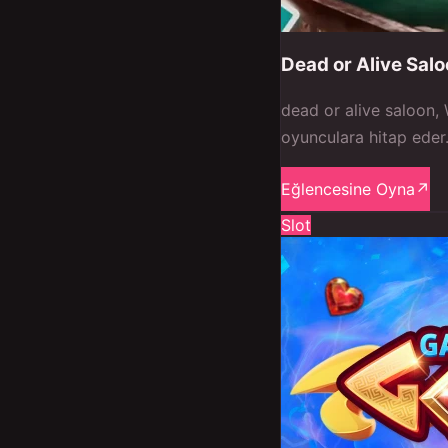
Dead or Alive Saloo
dead or alive saloon,
oyunculara hitap eder
Eğlencesine Oyna
↗
Slot