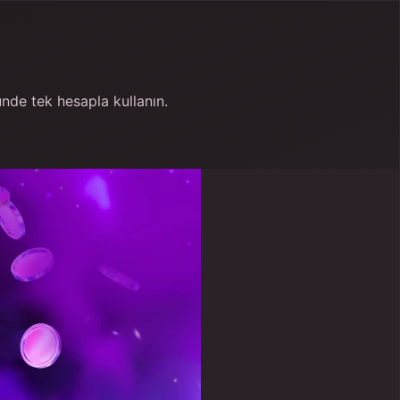
nde tek hesapla kullanın.