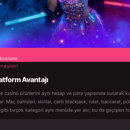
structure
eneyimi
latform Avantajı
 ile casino ürünlerini aynı hesap ve para yapısında sunarak ku
ar. Maç bahisleri, slotlar, canlı blackjack, rulet, baccarat, po
gibi birçok kategori aynı menüde yer alır; bu da geçişleri hız