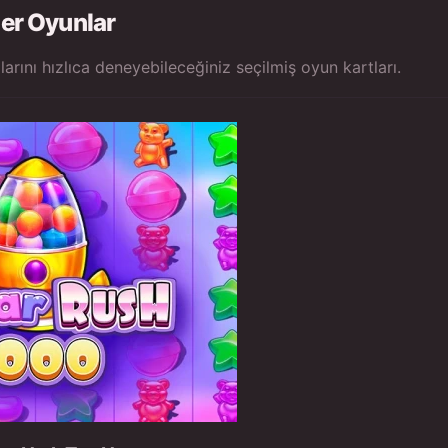
ler Oyunlar
larını hızlıca deneyebileceğiniz seçilmiş oyun kartları.