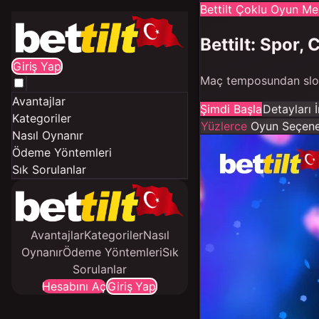
Bettilt Çoklu Oyun Me
Bettilt: Spor,
Giriş Yap
Maç temposundan slot 
Avantajlar
Şimdi Başla
Detayları 
Kategoriler
Yüzlerce
Oyun Seçene
Nasıl Oynanır
Ödeme Yöntemleri
Sık Sorulanlar
Avantajlar
Kategoriler
Nasıl
Oynanır
Ödeme Yöntemleri
Sık
Sorulanlar
Hesabını Aç
Giriş Yap