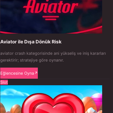
Aviator ile Dışa Dönük Risk
aviator crash kategorisinde ani yükseliş ve iniş kararları
gerektirir; stratejiye göre oynanır.
Eğlencesine Oyna
↗
Slot