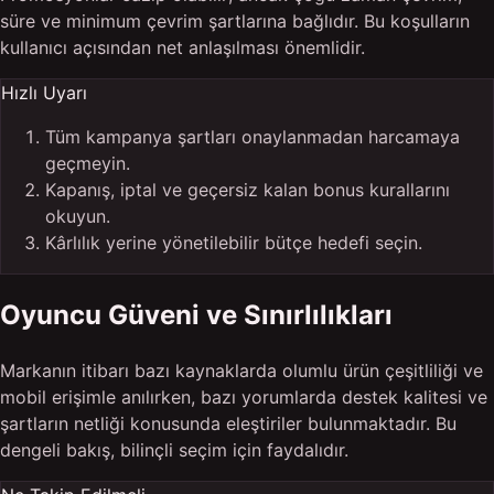
süre ve minimum çevrim şartlarına bağlıdır. Bu koşulların
kullanıcı açısından net anlaşılması önemlidir.
Hızlı Uyarı
Tüm kampanya şartları onaylanmadan harcamaya
geçmeyin.
Kapanış, iptal ve geçersiz kalan bonus kurallarını
okuyun.
Kârlılık yerine yönetilebilir bütçe hedefi seçin.
Oyuncu Güveni ve Sınırlılıkları
Markanın itibarı bazı kaynaklarda olumlu ürün çeşitliliği ve
mobil erişimle anılırken, bazı yorumlarda destek kalitesi ve
şartların netliği konusunda eleştiriler bulunmaktadır. Bu
dengeli bakış, bilinçli seçim için faydalıdır.