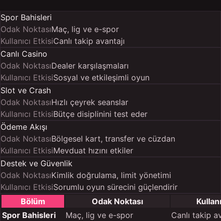
Spor Bahisleri
Odak Noktası
Maç, lig ve e-spor
Kullanıcı Etkisi
Canlı takip avantajı
Canlı Casino
Odak Noktası
Dealer karşılaşmaları
Kullanıcı Etkisi
Sosyal ve etkileşimli oyun
Slot ve Crash
Odak Noktası
Hızlı çeyrek seanslar
Kullanıcı Etkisi
Bütçe disiplinini test eder
Ödeme Akışı
Odak Noktası
Bölgesel kart, transfer ve cüzdan
Kullanıcı Etkisi
Mevduat hızını etkiler
Destek ve Güvenlik
Odak Noktası
Kimlik doğrulama, limit yönetimi
Kullanıcı Etkisi
Sorumlu oyun sürecini güçlendirir
Bölüm
Odak Noktası
Kullanı
Spor Bahisleri
Maç, lig ve e-spor
Canlı takip a