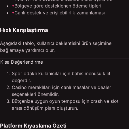
•
Bölgeye göre desteklenen ödeme tipleri
•
Canlı destek ve erişilebilirlik zamanlaması
Hızlı Karşılaştırma
Aşağıdaki tablo, kullanıcı beklentisini ürün seçimine
bağlamaya yardımcı olur.
Kısa Değerlendirme
Spor odaklı kullanıcılar için bahis menüsü kilit
değerdir.
Casino meraklıları için canlı masalar ve dealer
seçenekleri önemlidir.
Bütçenize uygun oyun temposu için crash ve slot
arası dönüşüm planı oluşturun.
Platform Kıyaslama Özeti