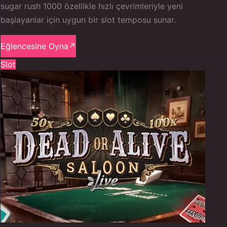
sugar rush 1000 özellikle hızlı çevrimleriyle yeni
başlayanlar için uygun bir slot temposu sunar.
Eğlencesine Oyna
↗
Slot