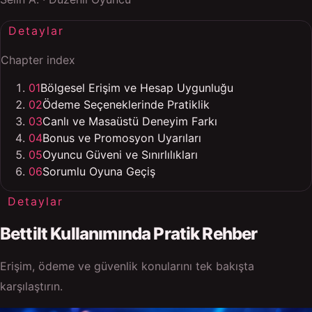
Detaylar
Chapter index
01
Bölgesel Erişim ve Hesap Uygunluğu
02
Ödeme Seçeneklerinde Pratiklik
03
Canlı ve Masaüstü Deneyim Farkı
04
Bonus ve Promosyon Uyarıları
05
Oyuncu Güveni ve Sınırlılıkları
06
Sorumlu Oyuna Geçiş
Detaylar
Bettilt Kullanımında Pratik Rehber
Erişim, ödeme ve güvenlik konularını tek bakışta
karşılaştırın.