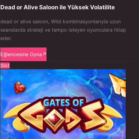
Dead or Alive Saloon ile Yüksek Volatilite
dead or alive saloon, Wild kombinasyonlarıyla uzun
seanslarda strateji ve tempo isteyen oyunculara hitap
eder.
Eğlencesine Oyna
↗
Slot