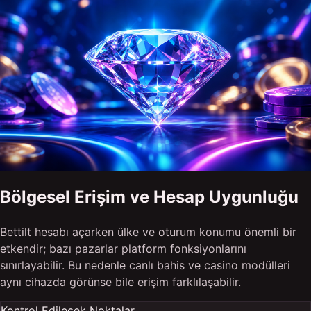
Bölgesel Erişim ve Hesap Uygunluğu
Bettilt hesabı açarken ülke ve oturum konumu önemli bir
etkendir; bazı pazarlar platform fonksiyonlarını
sınırlayabilir. Bu nedenle canlı bahis ve casino modülleri
aynı cihazda görünse bile erişim farklılaşabilir.
Kontrol Edilecek Noktalar