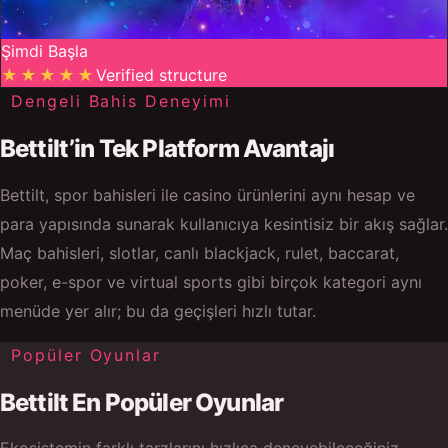
Şimdi Başla
★★★★★
Verified structure
Dengeli Bahis Deneyimi
Bettilt’in Tek Platform Avantajı
Bettilt, spor bahisleri ile casino ürünlerini aynı hesap ve
para yapısında sunarak kullanıcıya kesintisiz bir akış sağlar.
Maç bahisleri, slotlar, canlı blackjack, rulet, baccarat,
poker, e-spor ve virtual sports gibi birçok kategori aynı
menüde yer alır; bu da geçişleri hızlı tutar.
Popüler Oyunlar
Bettilt En Popüler Oyunlar
Ekosistemin farklı tarzlarını hızlıca deneyebileceğiniz