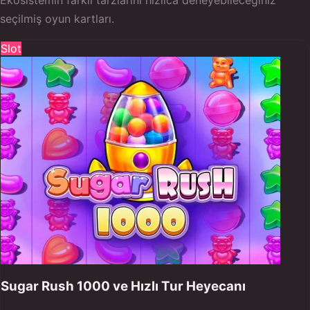
seçilmiş oyun kartları.
Slot
Sugar Rush 1000 ve Hızlı Tur Heyecanı