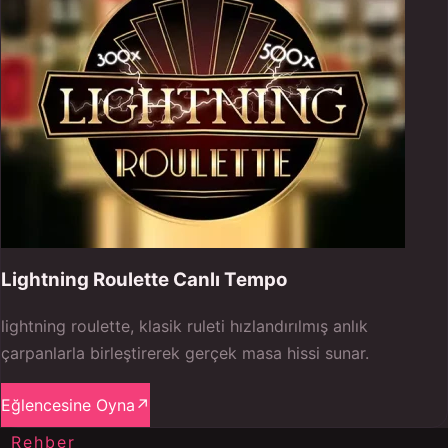
Lightning Roulette Canlı Tempo
lightning roulette, klasik ruleti hızlandırılmış anlık
çarpanlarla birleştirerek gerçek masa hissi sunar.
Eğlencesine Oyna
↗
Rehber