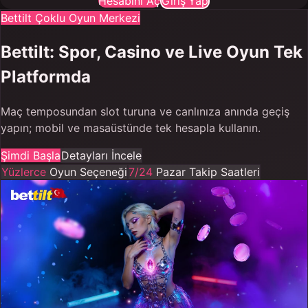
Hesabını Aç
Giriş Yap
Bettilt Çoklu Oyun Merkezi
Bettilt: Spor, Casino ve Live Oyun Tek
Platformda
Maç temposundan slot turuna ve canlınıza anında geçiş
yapın; mobil ve masaüstünde tek hesapla kullanın.
Şimdi Başla
Detayları İncele
Yüzlerce
Oyun Seçeneği
7/24
Pazar Takip Saatleri