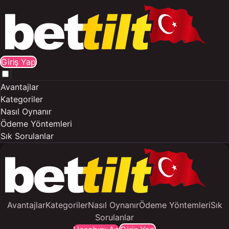
Giriş Yap
Avantajlar
Kategoriler
Nasıl Oynanır
Ödeme Yöntemleri
Sık Sorulanlar
Avantajlar
Kategoriler
Nasıl Oynanır
Ödeme Yöntemleri
Sık
Sorulanlar