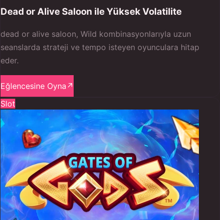
Dead or Alive Saloon ile Yüksek Volatilite
dead or alive saloon, Wild kombinasyonlarıyla uzun
seanslarda strateji ve tempo isteyen oyunculara hitap
eder.
Eğlencesine Oyna
↗
Slot