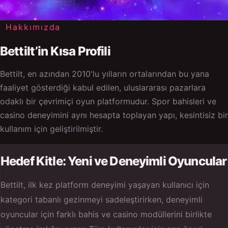
Hakkımızda
Bettilt’in Kısa Profili
Bettilt, en azından 2010'lu yılların ortalarından bu yana
faaliyet gösterdiği kabul edilen, uluslararası pazarlara
odaklı bir çevrimiçi oyun platformudur. Spor bahisleri ve
casino deneyimini aynı hesapta toplayan yapı, kesintisiz bir
kullanım için geliştirilmiştir.
Hedef Kitle: Yeni ve Deneyimli Oyuncular
Bettilt, ilk kez platform deneyimi yaşayan kullanıcı için
kategori tabanlı gezinmeyi sadeleştirirken, deneyimli
oyuncular için farklı bahis ve casino modüllerini birlikte