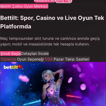
Hesabını Aç
Giriş Yap
Bettilt Çoklu Oyun Merkezi
Bettilt: Spor, Casino ve Live Oyun Tek
Platformda
Maç temposundan slot turuna ve canlınıza anında geçiş
yapın; mobil ve masaüstünde tek hesapla kullanın.
Şimdi Başla
Detayları İncele
Yüzlerce
Oyun Seçeneği
7/24
Pazar Takip Saatleri