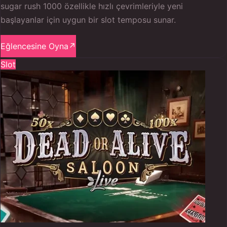
sugar rush 1000 özellikle hızlı çevrimleriyle yeni
başlayanlar için uygun bir slot temposu sunar.
Eğlencesine Oyna
↗
Slot