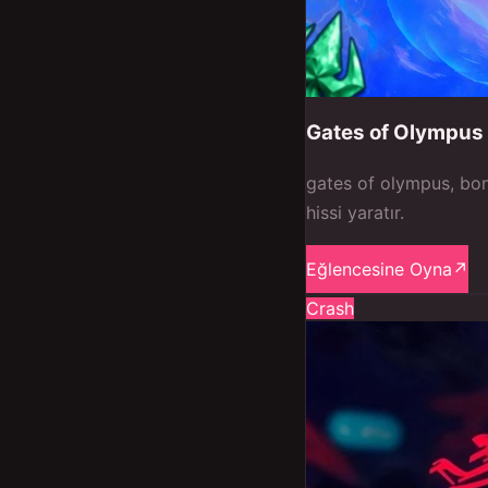
Gates of Olympus
gates of olympus, bon
hissi yaratır.
Eğlencesine Oyna
↗
Crash