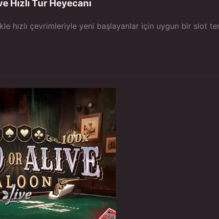
e Hızlı Tur Heyecanı
kle hızlı çevrimleriyle yeni başlayanlar için uygun bir slot 