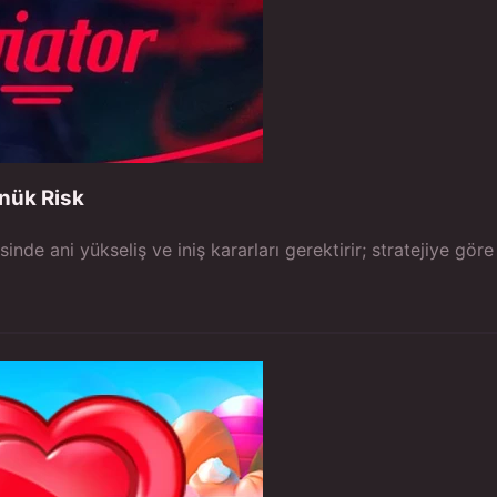
önük Risk
inde ani yükseliş ve iniş kararları gerektirir; stratejiye göre