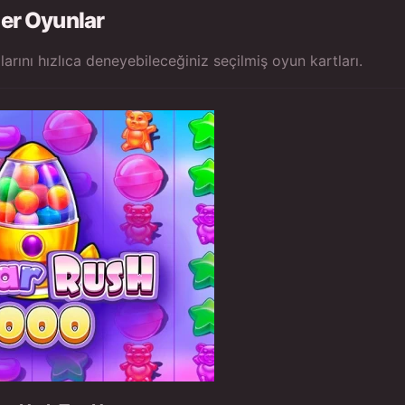
ler Oyunlar
larını hızlıca deneyebileceğiniz seçilmiş oyun kartları.