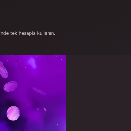
nde tek hesapla kullanın.