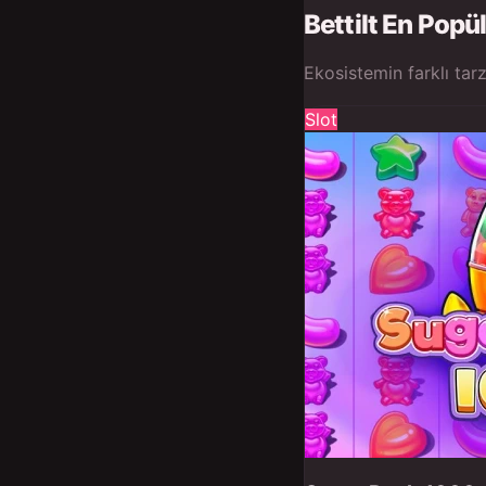
Bettilt En Popü
Ekosistemin farklı tarz
Slot