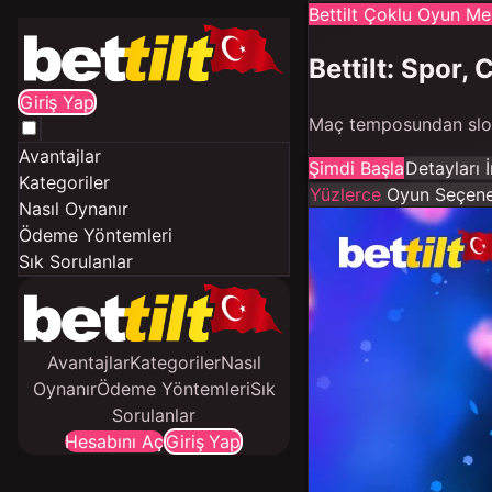
Bettilt Çoklu Oyun Me
Bettilt: Spor,
Giriş Yap
Maç temposundan slot 
Avantajlar
Şimdi Başla
Detayları 
Kategoriler
Yüzlerce
Oyun Seçene
Nasıl Oynanır
Ödeme Yöntemleri
Sık Sorulanlar
Avantajlar
Kategoriler
Nasıl
Oynanır
Ödeme Yöntemleri
Sık
Sorulanlar
Hesabını Aç
Giriş Yap