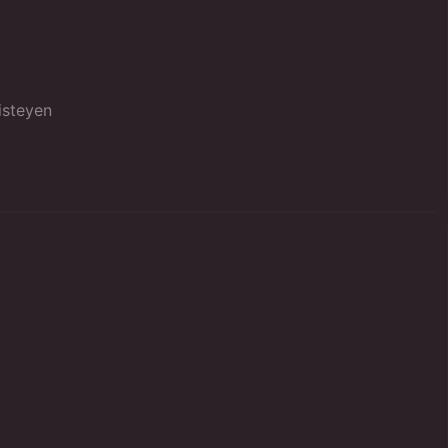
isteyen