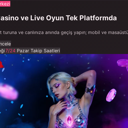
rkezi
 Casino ve Live Oyun Tek Platformda
turuna ve canlınıza anında geçiş yapın; mobil ve masaüstü
İncele
ği
7/24
Pazar Takip Saatleri