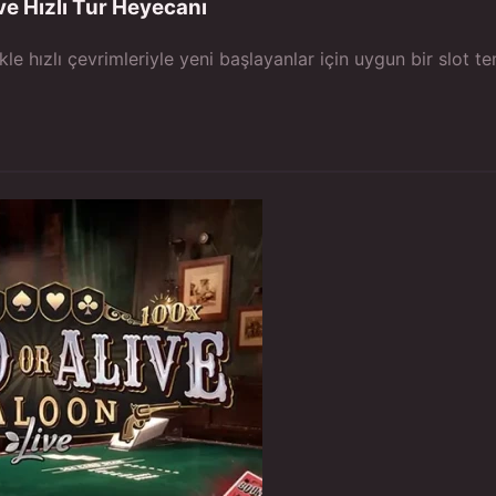
e Hızlı Tur Heyecanı
kle hızlı çevrimleriyle yeni başlayanlar için uygun bir slot 