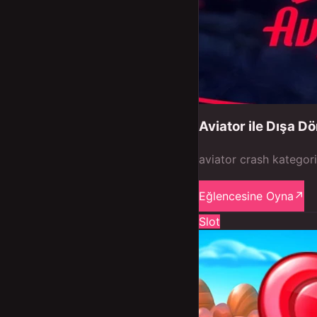
Aviator ile Dışa D
aviator crash kategoris
Eğlencesine Oyna
↗
Slot