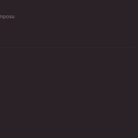
temposu