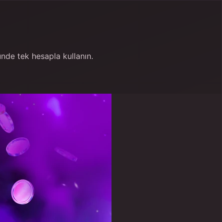
nde tek hesapla kullanın.