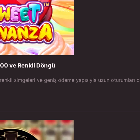
00 ve Renkli Döngü
enkli simgeleri ve geniş ödeme yapısıyla uzun oturumları 