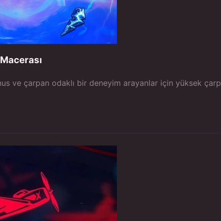
 Macerası
us ve çarpan odaklı bir deneyim arayanlar için yüksek çar