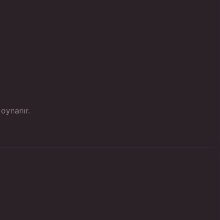
 oynanır.