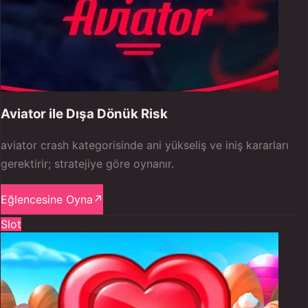
Aviator ile Dışa Dönük Risk
aviator crash kategorisinde ani yükseliş ve iniş kararları
gerektirir; stratejiye göre oynanır.
Eğlencesine Oyna
↗
Slot