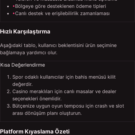
•
Bölgeye göre desteklenen ödeme tipleri
•
Canlı destek ve erişilebilirlik zamanlaması
Hızlı Karşılaştırma
Aşağıdaki tablo, kullanıcı beklentisini ürün seçimine
bağlamaya yardımcı olur.
Kısa Değerlendirme
Spor odaklı kullanıcılar için bahis menüsü kilit
değerdir.
Casino meraklıları için canlı masalar ve dealer
seçenekleri önemlidir.
Bütçenize uygun oyun temposu için crash ve slot
arası dönüşüm planı oluşturun.
Platform Kıyaslama Özeti