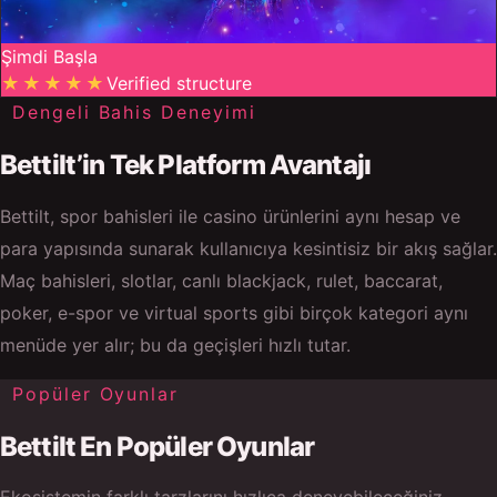
Şimdi Başla
★★★★★
Verified structure
Dengeli Bahis Deneyimi
Bettilt’in Tek Platform Avantajı
Bettilt, spor bahisleri ile casino ürünlerini aynı hesap ve
para yapısında sunarak kullanıcıya kesintisiz bir akış sağlar.
Maç bahisleri, slotlar, canlı blackjack, rulet, baccarat,
poker, e-spor ve virtual sports gibi birçok kategori aynı
menüde yer alır; bu da geçişleri hızlı tutar.
Popüler Oyunlar
Bettilt En Popüler Oyunlar
Ekosistemin farklı tarzlarını hızlıca deneyebileceğiniz