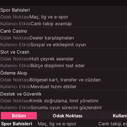
Spor Bahisleri
Odak Noktası
Maç, lig ve e-spor
Kullanıcı Etkisi
Canlı takip avantajı
Canlı Casino
Odak Noktası
Dealer karşılaşmaları
Kullanıcı Etkisi
Sosyal ve etkileşimli oyun
Slot ve Crash
Odak Noktası
Hızlı çeyrek seanslar
Kullanıcı Etkisi
Bütçe disiplinini test eder
Ödeme Akışı
Odak Noktası
Bölgesel kart, transfer ve cüzdan
Kullanıcı Etkisi
Mevduat hızını etkiler
Destek ve Güvenlik
Odak Noktası
Kimlik doğrulama, limit yönetimi
Kullanıcı Etkisi
Sorumlu oyun sürecini güçlendirir
Bölüm
Odak Noktası
Kullanı
Spor Bahisleri
Maç, lig ve e-spor
Canlı takip a