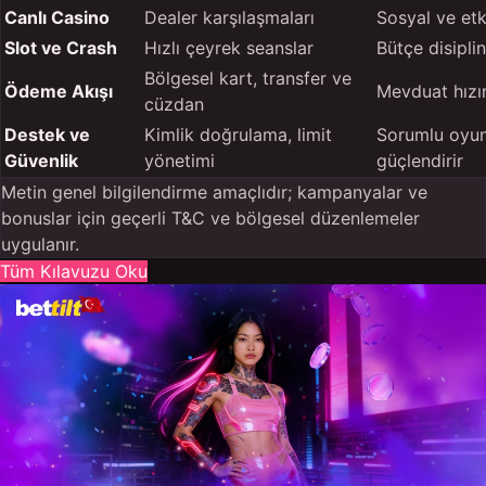
Canlı Casino
Dealer karşılaşmaları
Sosyal ve etk
Slot ve Crash
Hızlı çeyrek seanslar
Bütçe disiplin
Bölgesel kart, transfer ve
Ödeme Akışı
Mevduat hızın
cüzdan
Destek ve
Kimlik doğrulama, limit
Sorumlu oyun
Güvenlik
yönetimi
güçlendirir
Metin genel bilgilendirme amaçlıdır; kampanyalar ve
bonuslar için geçerli T&C ve bölgesel düzenlemeler
uygulanır.
Tüm Kılavuzu Oku