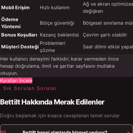
Ağ ve ekran optimiza
Mobil Erişim
Hızlı kullanım
değişken
Ödeme
Bütçe güvenliği
Bölgesel sınırlama m
Yöntemi
Bonus Koşulları
Kazanç beklentisi
Çevrim şartı olabilir
Problemleri
Müşteri Desteği
Saat dilimi etkisi yapab
çözme
Her kullanıcı deneyimi farklıdır; karar vermeden önce
hesap doğrulama, limit ve şartlar sayfasını mutlaka
okuyun.
Kuralları İncele
Sık Sorulan Sorular
Bettilt Hakkında Merak Edilenler
Doğru başlamak için kısaca cevaplanan temel sorular.
01
Bettilt hangi alanlarda hizmet veriyor?