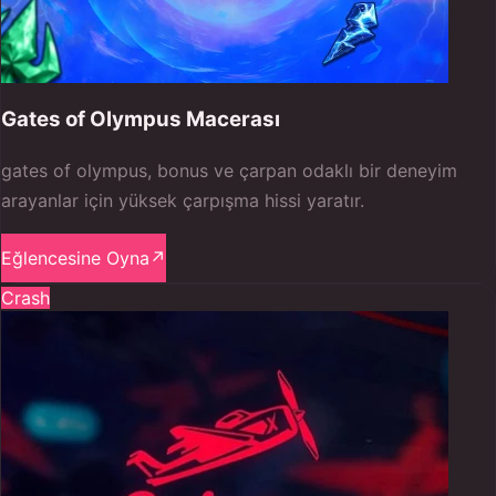
Gates of Olympus Macerası
gates of olympus, bonus ve çarpan odaklı bir deneyim
arayanlar için yüksek çarpışma hissi yaratır.
Eğlencesine Oyna
↗
Crash