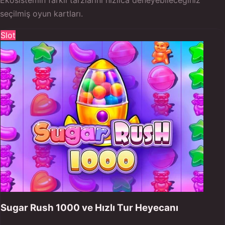
seçilmiş oyun kartları.
Slot
Sugar Rush 1000 ve Hızlı Tur Heyecanı