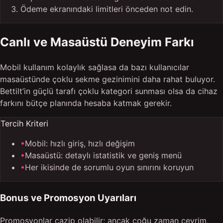
Ödeme ekranındaki limitleri önceden not edin.
Canlı ve Masaüstü Deneyim Farkı
Mobil kullanım kolaylık sağlasa da bazı kullanıcılar
masaüstünde çoklu sekme gezinimini daha rahat buluyor.
Bettilt’in güçlü tarafı çoklu kategori sunması olsa da cihaz
farkını bütçe planında hesaba katmak gerekir.
Tercih Kriteri
•
Mobil: hızlı giriş, hızlı değişim
•
Masaüstü: detaylı istatistik ve geniş menü
•
Her ikisinde de sorumlu oyun sınırını koruyun
Bonus ve Promosyon Uyarıları
Promosyonlar cazip olabilir; ancak çoğu zaman çevrim,