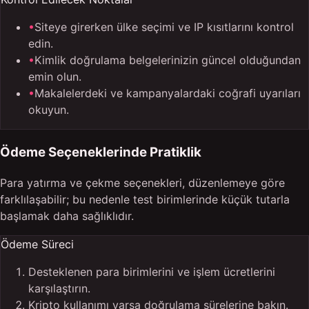
•
Siteye girerken ülke seçimi ve IP kısıtlarını kontrol
edin.
•
Kimlik doğrulama belgelerinizin güncel olduğundan
emin olun.
•
Makalelerdeki ve kampanyalardaki coğrafi uyarıları
okuyun.
Ödeme Seçeneklerinde Pratiklik
Para yatırma ve çekme seçenekleri, düzenlemeye göre
farklılaşabilir; bu nedenle test birimlerinde küçük tutarla
başlamak daha sağlıklıdır.
Ödeme Süreci
Desteklenen para birimlerini ve işlem ücretlerini
karşılaştırın.
Kripto kullanımı varsa doğrulama sürelerine bakın.