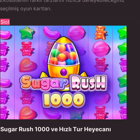
seçilmiş oyun kartları.
Slot
Sugar Rush 1000 ve Hızlı Tur Heyecanı