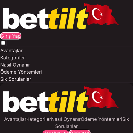
Giriş Yap
Avantajlar
Kategoriler
Nasıl Oynanır
Ödeme Yöntemleri
Sık Sorulanlar
Avantajlar
Kategoriler
Nasıl Oynanır
Ödeme Yöntemleri
Sık
Sorulanlar