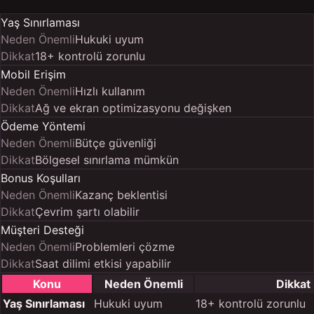
Yaş Sınırlaması
Neden Önemli
Hukuki uyum
Dikkat
18+ kontrolü zorunlu
Mobil Erişim
Neden Önemli
Hızlı kullanım
Dikkat
Ağ ve ekran optimizasyonu değişken
Ödeme Yöntemi
Neden Önemli
Bütçe güvenliği
Dikkat
Bölgesel sınırlama mümkün
Bonus Koşulları
Neden Önemli
Kazanç beklentisi
Dikkat
Çevrim şartı olabilir
Müşteri Desteği
Neden Önemli
Problemleri çözme
Dikkat
Saat dilimi etkisi yapabilir
Konu
Neden Önemli
Dikkat
Yaş Sınırlaması
Hukuki uyum
18+ kontrolü zorunlu