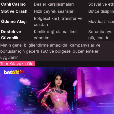
Canlı Casino
Dealer karşılaşmaları
Sosyal ve etk
Slot ve Crash
Hızlı çeyrek seanslar
Bütçe disiplin
Bölgesel kart, transfer ve
Ödeme Akışı
Mevduat hızın
cüzdan
Destek ve
Kimlik doğrulama, limit
Sorumlu oyun
Güvenlik
yönetimi
güçlendirir
Metin genel bilgilendirme amaçlıdır; kampanyalar ve
bonuslar için geçerli T&C ve bölgesel düzenlemeler
uygulanır.
Tüm Kılavuzu Oku