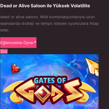
Dead or Alive Saloon ile Yüksek Volatilite
dead or alive saloon, Wild kombinasyonlarıyla uzun
seanslarda strateji ve tempo isteyen oyunculara hitap
eder.
Eğlencesine Oyna
↗
Slot