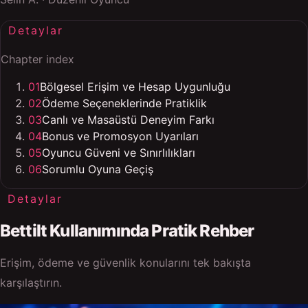
Detaylar
Chapter index
01
Bölgesel Erişim ve Hesap Uygunluğu
02
Ödeme Seçeneklerinde Pratiklik
03
Canlı ve Masaüstü Deneyim Farkı
04
Bonus ve Promosyon Uyarıları
05
Oyuncu Güveni ve Sınırlılıkları
06
Sorumlu Oyuna Geçiş
Detaylar
Bettilt Kullanımında Pratik Rehber
Erişim, ödeme ve güvenlik konularını tek bakışta
karşılaştırın.