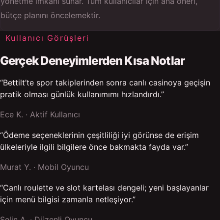
yönetme imkânı sunar. Tüm kullanıcılar için ana öneri,
bütçe planını öncelemektir.
Kullanıcı Görüşleri
Gerçek Deneyimlerden Kısa Notlar
“Bettilt’te spor takiplerinden sonra canlı casinoya geçişin
pratik olması günlük kullanımımı hızlandırdı.”
Ece K. · Aktif Kullanıcı
“Ödeme seçeneklerinin çeşitliliği iyi görünse de erişim
ülkeleriyle ilgili bilgilere önce bakmakta fayda var.”
Murat Y. · Mobil Oyuncu
“Canlı roulette ve slot kartelası dengeli; yeni başlayanlar
için menü bilgisi zamanla netleşiyor.”
Selin A. · Düzenli Oyuncu