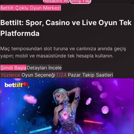
Hesabını Aç
Giriş Yap
Bettilt Çoklu Oyun Merkezi
Bettilt: Spor, Casino ve Live Oyun Tek
Platformda
Maç temposundan slot turuna ve canlınıza anında geçiş
yapın; mobil ve masaüstünde tek hesapla kullanın.
Şimdi Başla
Detayları İncele
Yüzlerce
Oyun Seçeneği
7/24
Pazar Takip Saatleri