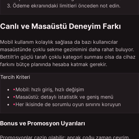
Ödeme ekranındaki limitleri önceden not edin.
Canlı ve Masaüstü Deneyim Farkı
Mobil kullanım kolaylık sağlasa da bazı kullanıcılar
masaüstünde çoklu sekme gezinimini daha rahat buluyor.
Bettilt’in güçlü tarafı çoklu kategori sunması olsa da cihaz
farkını bütçe planında hesaba katmak gerekir.
Tercih Kriteri
•
Mobil: hızlı giriş, hızlı değişim
•
Masaüstü: detaylı istatistik ve geniş menü
•
Her ikisinde de sorumlu oyun sınırını koruyun
Bonus ve Promosyon Uyarıları
Promosyonlar cazip olabilir; ancak çoğu zaman çevrim,