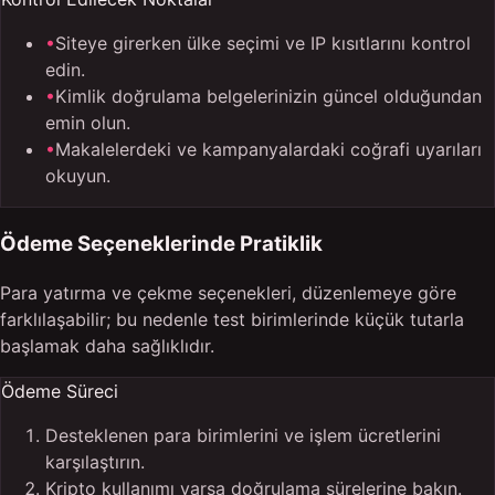
•
Siteye girerken ülke seçimi ve IP kısıtlarını kontrol
edin.
•
Kimlik doğrulama belgelerinizin güncel olduğundan
emin olun.
•
Makalelerdeki ve kampanyalardaki coğrafi uyarıları
okuyun.
Ödeme Seçeneklerinde Pratiklik
Para yatırma ve çekme seçenekleri, düzenlemeye göre
farklılaşabilir; bu nedenle test birimlerinde küçük tutarla
başlamak daha sağlıklıdır.
Ödeme Süreci
Desteklenen para birimlerini ve işlem ücretlerini
karşılaştırın.
Kripto kullanımı varsa doğrulama sürelerine bakın.