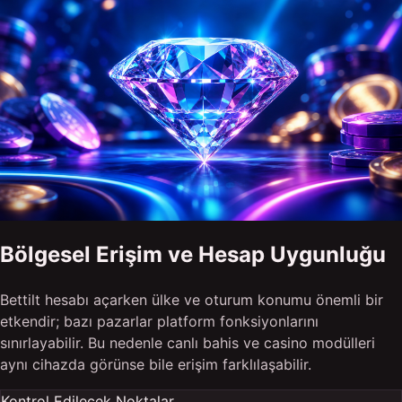
Bölgesel Erişim ve Hesap Uygunluğu
Bettilt hesabı açarken ülke ve oturum konumu önemli bir
etkendir; bazı pazarlar platform fonksiyonlarını
sınırlayabilir. Bu nedenle canlı bahis ve casino modülleri
aynı cihazda görünse bile erişim farklılaşabilir.
Kontrol Edilecek Noktalar