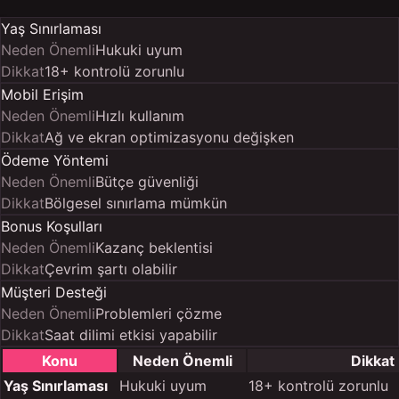
Yaş Sınırlaması
Neden Önemli
Hukuki uyum
Dikkat
18+ kontrolü zorunlu
Mobil Erişim
Neden Önemli
Hızlı kullanım
Dikkat
Ağ ve ekran optimizasyonu değişken
Ödeme Yöntemi
Neden Önemli
Bütçe güvenliği
Dikkat
Bölgesel sınırlama mümkün
Bonus Koşulları
Neden Önemli
Kazanç beklentisi
Dikkat
Çevrim şartı olabilir
Müşteri Desteği
Neden Önemli
Problemleri çözme
Dikkat
Saat dilimi etkisi yapabilir
Konu
Neden Önemli
Dikkat
Yaş Sınırlaması
Hukuki uyum
18+ kontrolü zorunlu