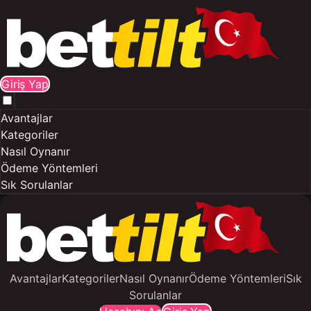
Giriş Yap
Avantajlar
Kategoriler
Nasıl Oynanır
Ödeme Yöntemleri
Sık Sorulanlar
Avantajlar
Kategoriler
Nasıl Oynanır
Ödeme Yöntemleri
Sık
Sorulanlar