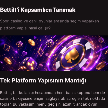
Bettilt’i Kapsamlıca Tanımak
Spor, casino ve canlı oyunlar arasında seçim yaparken
platform yapısı nasıl çalışır?
Tek Platform Yapısının Mantığı
Bettilt, bir kullanıcı hesabından hem bahis kuponu hem de
casino bakiyesine erişim sağlayarak süreçleri tek noktada
toplar. Bu yaklaşım, menü geçişini azaltır; ancak oyun