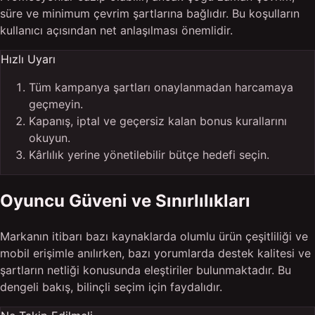
süre ve minimum çevrim şartlarına bağlıdır. Bu koşulların
kullanıcı açısından net anlaşılması önemlidir.
Hızlı Uyarı
Tüm kampanya şartları onaylanmadan harcamaya
geçmeyin.
Kapanış, iptal ve geçersiz kalan bonus kurallarını
okuyun.
Kârlılık yerine yönetilebilir bütçe hedefi seçin.
Oyuncu Güveni ve Sınırlılıkları
Markanın itibarı bazı kaynaklarda olumlu ürün çeşitliliği ve
mobil erişimle anılırken, bazı yorumlarda destek kalitesi ve
şartların netliği konusunda eleştiriler bulunmaktadır. Bu
dengeli bakış, bilinçli seçim için faydalıdır.