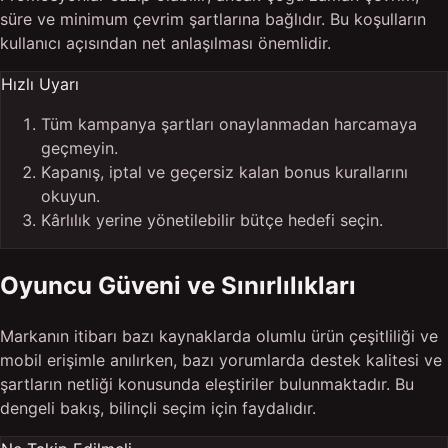
süre ve minimum çevrim şartlarına bağlıdır. Bu koşulların
kullanıcı açısından net anlaşılması önemlidir.
Hızlı Uyarı
Tüm kampanya şartları onaylanmadan harcamaya
geçmeyin.
Kapanış, iptal ve geçersiz kalan bonus kurallarını
okuyun.
Kârlılık yerine yönetilebilir bütçe hedefi seçin.
Oyuncu Güveni ve Sınırlılıkları
Markanın itibarı bazı kaynaklarda olumlu ürün çeşitliliği ve
mobil erişimle anılırken, bazı yorumlarda destek kalitesi ve
şartların netliği konusunda eleştiriler bulunmaktadır. Bu
dengeli bakış, bilinçli seçim için faydalıdır.