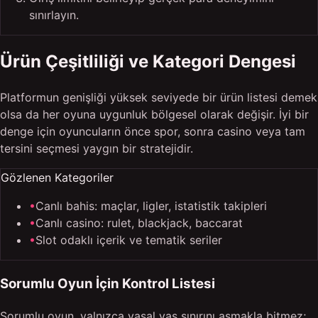
sınırlayın.
Ürün Çeşitliliği ve Kategori Dengesi
Platformun genişliği yüksek seviyede bir ürün listesi demek
olsa da her oyuna uygunluk bölgesel olarak değişir. İyi bir
denge için oyuncuların önce spor, sonra casino veya tam
tersini seçmesi yaygın bir stratejidir.
Gözlenen Kategoriler
•
Canlı bahis: maçlar, ligler, istatistik takipleri
•
Canlı casino: rulet, blackjack, baccarat
•
Slot odaklı içerik ve tematik seriler
Sorumlu Oyun İçin Kontrol Listesi
Sorumlu oyun, yalnızca yasal yaş sınırını aşmakla bitmez;