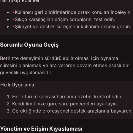
Ne Takip Edilmeli
•
Kullanıcı geri bildirimlerinde ortak konuları inceleyin.
•
Sıkça karşılaşılan erişim sorunlarını test edin.
•
Şikayet ve destek süreçlerini kullanım öncesi görün.
Sorumlu Oyuna Geçiş
Bettilt’te deneyimin sürdürülebilir olması için oynama
süresini planlamak ve ara vererek devam etmek esaslı bir
güvenlik uygulamasıdır.
Hızlı Uygulama
Her oturum sonrası harcama özetini kontrol edin.
Kendi limitinize göre süre pencereleri ayarlayın.
Gerektiğinde profesyonel destek araçlarına başvurun.
Yönetim ve Erişim Kıyaslaması