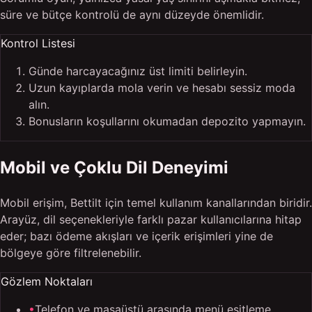
süre ve bütçe kontrolü de aynı düzeyde önemlidir.
Kontrol Listesi
Günde harcayacağınız üst limiti belirleyin.
Uzun kayıplarda mola verin ve hesabı sessiz moda
alın.
Bonusların koşullarını okumadan depozito yapmayın.
Mobil ve Çoklu Dil Deneyimi
Mobil erişim, Bettilt için temel kullanım kanallarından biridir.
Arayüz, dil seçenekleriyle farklı pazar kullanıcılarına hitap
eder; bazı ödeme akışları ve içerik erişimleri yine de
bölgeye göre filtrelenebilir.
Gözlem Noktaları
•
Telefon ve masaüstü arasında menü eşitleme