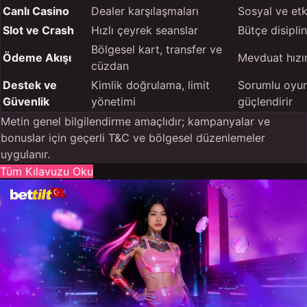
Canlı Casino
Dealer karşılaşmaları
Sosyal ve etk
Slot ve Crash
Hızlı çeyrek seanslar
Bütçe disiplin
Bölgesel kart, transfer ve
Ödeme Akışı
Mevduat hızın
cüzdan
Destek ve
Kimlik doğrulama, limit
Sorumlu oyun
Güvenlik
yönetimi
güçlendirir
Metin genel bilgilendirme amaçlıdır; kampanyalar ve
bonuslar için geçerli T&C ve bölgesel düzenlemeler
uygulanır.
Tüm Kılavuzu Oku