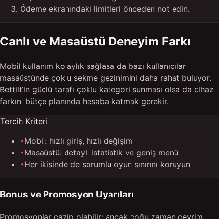
Ödeme ekranındaki limitleri önceden not edin.
Canlı ve Masaüstü Deneyim Farkı
Mobil kullanım kolaylık sağlasa da bazı kullanıcılar
masaüstünde çoklu sekme gezinimini daha rahat buluyor.
Bettilt’in güçlü tarafı çoklu kategori sunması olsa da cihaz
farkını bütçe planında hesaba katmak gerekir.
Tercih Kriteri
•
Mobil: hızlı giriş, hızlı değişim
•
Masaüstü: detaylı istatistik ve geniş menü
•
Her ikisinde de sorumlu oyun sınırını koruyun
Bonus ve Promosyon Uyarıları
Promosyonlar cazip olabilir; ancak çoğu zaman çevrim,