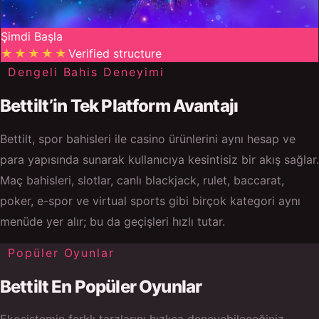
Şimdi Başla
★★★★★
Verified structure
Dengeli Bahis Deneyimi
Bettilt’in Tek Platform Avantajı
Bettilt, spor bahisleri ile casino ürünlerini aynı hesap ve
para yapısında sunarak kullanıcıya kesintisiz bir akış sağlar.
Maç bahisleri, slotlar, canlı blackjack, rulet, baccarat,
poker, e-spor ve virtual sports gibi birçok kategori aynı
menüde yer alır; bu da geçişleri hızlı tutar.
Popüler Oyunlar
Bettilt En Popüler Oyunlar
Ekosistemin farklı tarzlarını hızlıca deneyebileceğiniz