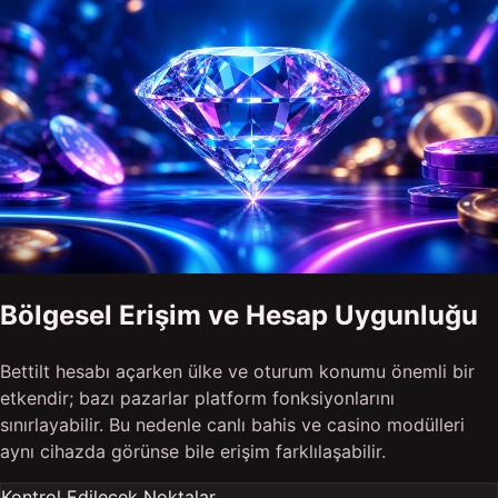
Bölgesel Erişim ve Hesap Uygunluğu
Bettilt hesabı açarken ülke ve oturum konumu önemli bir
etkendir; bazı pazarlar platform fonksiyonlarını
sınırlayabilir. Bu nedenle canlı bahis ve casino modülleri
aynı cihazda görünse bile erişim farklılaşabilir.
Kontrol Edilecek Noktalar