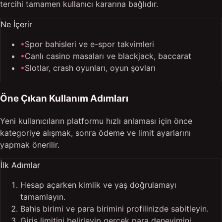
tercihi tamamen kullanıcı kararına bağlıdır.
Ne İçerir
•
Spor bahisleri ve e-spor takvimleri
•
Canlı casino masaları ve blackjack, baccarat
•
Slotlar, crash oyunları, oyun şovları
Öne Çıkan Kullanım Adımları
Yeni kullanıcıların platformu hızlı anlaması için önce
kategoriye alışmak, sonra ödeme ve limit ayarlarını
yapmak önerilir.
İlk Adımlar
Hesap açarken kimlik ve yaş doğrulamayı
tamamlayın.
Bahis birimi ve para birimini profilinizde sabitleyin.
Giriş limitini belirleyip gerçek para deneyimini