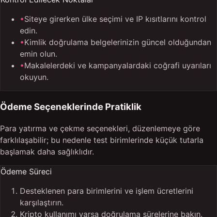
•
Siteye girerken ülke seçimi ve IP kısıtlarını kontrol
edin.
•
Kimlik doğrulama belgelerinizin güncel olduğundan
emin olun.
•
Makalelerdeki ve kampanyalardaki coğrafi uyarıları
okuyun.
Ödeme Seçeneklerinde Pratiklik
Para yatırma ve çekme seçenekleri, düzenlemeye göre
farklılaşabilir; bu nedenle test birimlerinde küçük tutarla
başlamak daha sağlıklıdır.
Ödeme Süreci
Desteklenen para birimlerini ve işlem ücretlerini
karşılaştırın.
Kripto kullanımı varsa doğrulama sürelerine bakın.