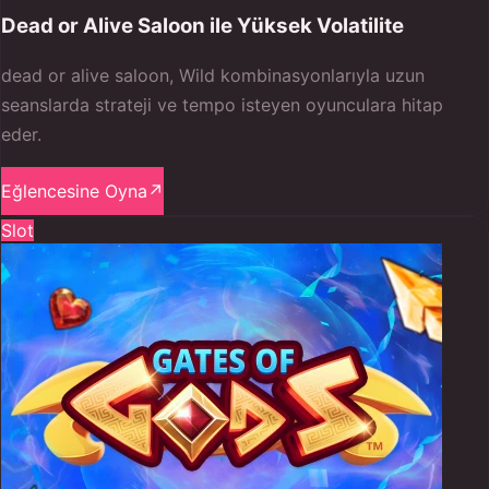
Dead or Alive Saloon ile Yüksek Volatilite
dead or alive saloon, Wild kombinasyonlarıyla uzun
seanslarda strateji ve tempo isteyen oyunculara hitap
eder.
Eğlencesine Oyna
↗
Slot