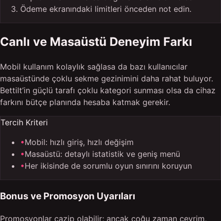
Ödeme ekranındaki limitleri önceden not edin.
Canlı ve Masaüstü Deneyim Farkı
Mobil kullanım kolaylık sağlasa da bazı kullanıcılar
masaüstünde çoklu sekme gezinimini daha rahat buluyor.
Bettilt’in güçlü tarafı çoklu kategori sunması olsa da cihaz
farkını bütçe planında hesaba katmak gerekir.
Tercih Kriteri
•
Mobil: hızlı giriş, hızlı değişim
•
Masaüstü: detaylı istatistik ve geniş menü
•
Her ikisinde de sorumlu oyun sınırını koruyun
Bonus ve Promosyon Uyarıları
Promosyonlar cazip olabilir; ancak çoğu zaman çevrim,