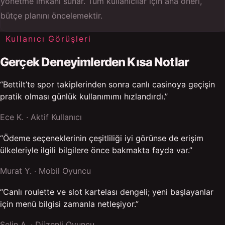
yönetme imkânı sunar. Tüm kullanıcılar için ana öneri,
bütçe planını öncelemektir.
Kullanıcı Görüşleri
Gerçek Deneyimlerden Kısa Notlar
“Bettilt’te spor takiplerinden sonra canlı casinoya geçişin
pratik olması günlük kullanımımı hızlandırdı.”
Ece K. · Aktif Kullanıcı
“Ödeme seçeneklerinin çeşitliliği iyi görünse de erişim
ülkeleriyle ilgili bilgilere önce bakmakta fayda var.”
Murat Y. · Mobil Oyuncu
“Canlı roulette ve slot kartelası dengeli; yeni başlayanlar
için menü bilgisi zamanla netleşiyor.”
Selin A. · Düzenli Oyuncu