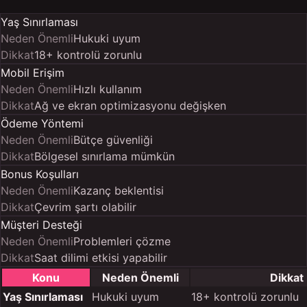
Yaş Sınırlaması
Neden Önemli
Hukuki uyum
Dikkat
18+ kontrolü zorunlu
Mobil Erişim
Neden Önemli
Hızlı kullanım
Dikkat
Ağ ve ekran optimizasyonu değişken
Ödeme Yöntemi
Neden Önemli
Bütçe güvenliği
Dikkat
Bölgesel sınırlama mümkün
Bonus Koşulları
Neden Önemli
Kazanç beklentisi
Dikkat
Çevrim şartı olabilir
Müşteri Desteği
Neden Önemli
Problemleri çözme
Dikkat
Saat dilimi etkisi yapabilir
Konu
Neden Önemli
Dikkat
Yaş Sınırlaması
Hukuki uyum
18+ kontrolü zorunlu