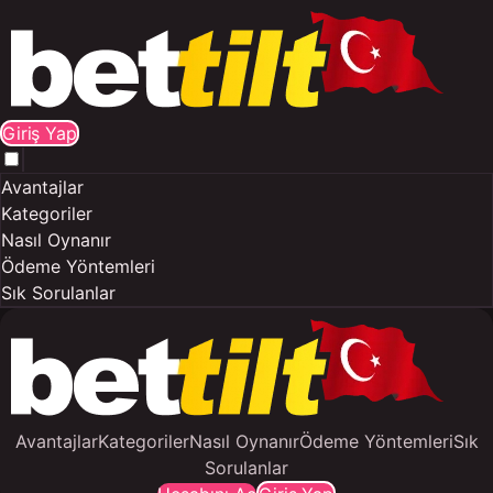
Giriş Yap
Avantajlar
Kategoriler
Nasıl Oynanır
Ödeme Yöntemleri
Sık Sorulanlar
Avantajlar
Kategoriler
Nasıl Oynanır
Ödeme Yöntemleri
Sık
Sorulanlar