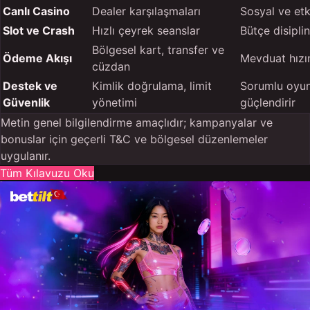
Canlı Casino
Dealer karşılaşmaları
Sosyal ve etk
Slot ve Crash
Hızlı çeyrek seanslar
Bütçe disiplin
Bölgesel kart, transfer ve
Ödeme Akışı
Mevduat hızın
cüzdan
Destek ve
Kimlik doğrulama, limit
Sorumlu oyun
Güvenlik
yönetimi
güçlendirir
Metin genel bilgilendirme amaçlıdır; kampanyalar ve
bonuslar için geçerli T&C ve bölgesel düzenlemeler
uygulanır.
Tüm Kılavuzu Oku