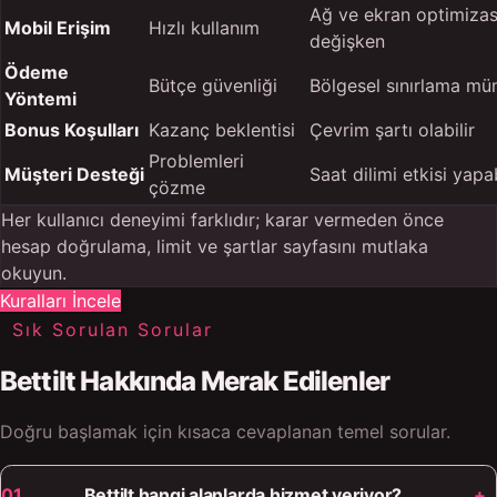
Ağ ve ekran optimiza
Mobil Erişim
Hızlı kullanım
değişken
Ödeme
Bütçe güvenliği
Bölgesel sınırlama m
Yöntemi
Bonus Koşulları
Kazanç beklentisi
Çevrim şartı olabilir
Problemleri
Müşteri Desteği
Saat dilimi etkisi yapab
çözme
Her kullanıcı deneyimi farklıdır; karar vermeden önce
hesap doğrulama, limit ve şartlar sayfasını mutlaka
okuyun.
Kuralları İncele
Sık Sorulan Sorular
Bettilt Hakkında Merak Edilenler
Doğru başlamak için kısaca cevaplanan temel sorular.
01
Bettilt hangi alanlarda hizmet veriyor?