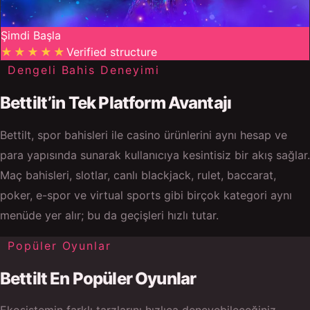
Şimdi Başla
★★★★★
Verified structure
Dengeli Bahis Deneyimi
Bettilt’in Tek Platform Avantajı
Bettilt, spor bahisleri ile casino ürünlerini aynı hesap ve
para yapısında sunarak kullanıcıya kesintisiz bir akış sağlar.
Maç bahisleri, slotlar, canlı blackjack, rulet, baccarat,
poker, e-spor ve virtual sports gibi birçok kategori aynı
menüde yer alır; bu da geçişleri hızlı tutar.
Popüler Oyunlar
Bettilt En Popüler Oyunlar
Ekosistemin farklı tarzlarını hızlıca deneyebileceğiniz