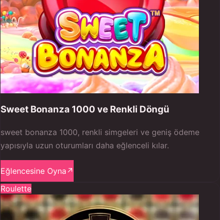
Sweet Bonanza 1000 ve Renkli Döngü
sweet bonanza 1000, renkli simgeleri ve geniş ödeme
yapısıyla uzun oturumları daha eğlenceli kılar.
Eğlencesine Oyna
↗
Roulette