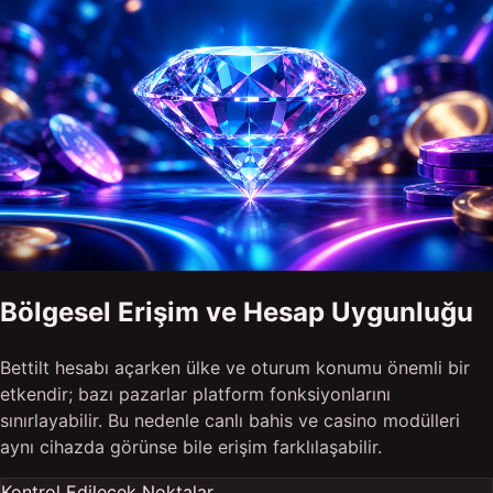
Bölgesel Erişim ve Hesap Uygunluğu
Bettilt hesabı açarken ülke ve oturum konumu önemli bir
etkendir; bazı pazarlar platform fonksiyonlarını
sınırlayabilir. Bu nedenle canlı bahis ve casino modülleri
aynı cihazda görünse bile erişim farklılaşabilir.
Kontrol Edilecek Noktalar