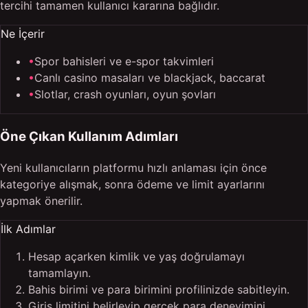
tercihi tamamen kullanıcı kararına bağlıdır.
Ne İçerir
•
Spor bahisleri ve e-spor takvimleri
•
Canlı casino masaları ve blackjack, baccarat
•
Slotlar, crash oyunları, oyun şovları
Öne Çıkan Kullanım Adımları
Yeni kullanıcıların platformu hızlı anlaması için önce
kategoriye alışmak, sonra ödeme ve limit ayarlarını
yapmak önerilir.
İlk Adımlar
Hesap açarken kimlik ve yaş doğrulamayı
tamamlayın.
Bahis birimi ve para birimini profilinizde sabitleyin.
Giriş limitini belirleyip gerçek para deneyimini