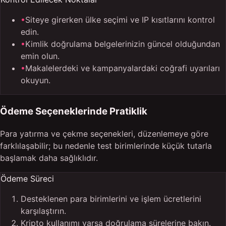
•
Siteye girerken ülke seçimi ve IP kısıtlarını kontrol
edin.
•
Kimlik doğrulama belgelerinizin güncel olduğundan
emin olun.
•
Makalelerdeki ve kampanyalardaki coğrafi uyarıları
okuyun.
Ödeme Seçeneklerinde Pratiklik
Para yatırma ve çekme seçenekleri, düzenlemeye göre
farklılaşabilir; bu nedenle test birimlerinde küçük tutarla
başlamak daha sağlıklıdır.
Ödeme Süreci
Desteklenen para birimlerini ve işlem ücretlerini
karşılaştırın.
Kripto kullanımı varsa doğrulama sürelerine bakın.