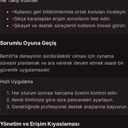
Ne Takip Edilmeli
•
Kullanıcı geri bildirimlerinde ortak konuları inceleyin.
•
Sıkça karşılaşılan erişim sorunlarını test edin.
•
Şikayet ve destek süreçlerini kullanım öncesi görün.
Sorumlu Oyuna Geçiş
Bettilt’te deneyimin sürdürülebilir olması için oynama
süresini planlamak ve ara vererek devam etmek esaslı bir
güvenlik uygulamasıdır.
Hızlı Uygulama
Her oturum sonrası harcama özetini kontrol edin.
Kendi limitinize göre süre pencereleri ayarlayın.
Gerektiğinde profesyonel destek araçlarına başvurun.
Yönetim ve Erişim Kıyaslaması