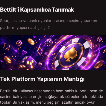
Bettilt’i Kapsamlıca Tanımak
Spor, casino ve canlı oyunlar arasında seçim yaparken
platform yapısı nasıl çalışır?
Tek Platform Yapısının Mantığı
Bettilt, bir kullanıcı hesabından hem bahis kuponu hem de
casino bakiyesine erişim sağlayarak süreçleri tek noktada
toplar. Bu yaklaşım, menü geçişini azaltır; ancak oyun