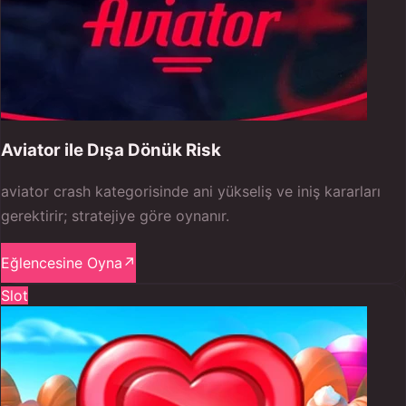
Aviator ile Dışa Dönük Risk
aviator crash kategorisinde ani yükseliş ve iniş kararları
gerektirir; stratejiye göre oynanır.
Eğlencesine Oyna
↗
Slot