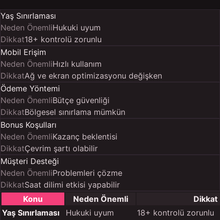
Yaş Sınırlaması
Neden Önemli
Hukuki uyum
Dikkat
18+ kontrolü zorunlu
Mobil Erişim
Neden Önemli
Hızlı kullanım
Dikkat
Ağ ve ekran optimizasyonu değişken
Ödeme Yöntemi
Neden Önemli
Bütçe güvenliği
Dikkat
Bölgesel sınırlama mümkün
Bonus Koşulları
Neden Önemli
Kazanç beklentisi
Dikkat
Çevrim şartı olabilir
Müşteri Desteği
Neden Önemli
Problemleri çözme
Dikkat
Saat dilimi etkisi yapabilir
Konu
Neden Önemli
Dikkat
Yaş Sınırlaması
Hukuki uyum
18+ kontrolü zorunlu