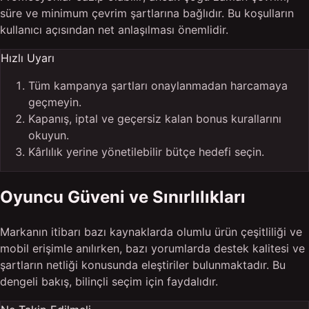
süre ve minimum çevrim şartlarına bağlıdır. Bu koşulların
kullanıcı açısından net anlaşılması önemlidir.
Hızlı Uyarı
Tüm kampanya şartları onaylanmadan harcamaya
geçmeyin.
Kapanış, iptal ve geçersiz kalan bonus kurallarını
okuyun.
Kârlılık yerine yönetilebilir bütçe hedefi seçin.
Oyuncu Güveni ve Sınırlılıkları
Markanın itibarı bazı kaynaklarda olumlu ürün çeşitliliği ve
mobil erişimle anılırken, bazı yorumlarda destek kalitesi ve
şartların netliği konusunda eleştiriler bulunmaktadır. Bu
dengeli bakış, bilinçli seçim için faydalıdır.