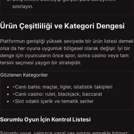
sınırlayın.
Ürün Çeşitliliği ve Kategori Dengesi
Platformun genişliği yüksek seviyede bir ürün listesi demek
olsa da her oyuna uygunluk bölgesel olarak değişir. İyi bir
denge için oyuncuların önce spor, sonra casino veya tam
tersini seçmesi yaygın bir stratejidir.
Gözlenen Kategoriler
•
Canlı bahis: maçlar, ligler, istatistik takipleri
•
Canlı casino: rulet, blackjack, baccarat
•
Slot odaklı içerik ve tematik seriler
Sorumlu Oyun İçin Kontrol Listesi
Sorumlu oyun, yalnızca yasal yaş sınırını aşmakla bitmez;