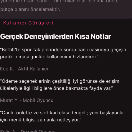
yönetme imkânı sunar. Tüm kullanıcılar için ana öneri,
bütçe planını öncelemektir.
Kullanıcı Görüşleri
Gerçek Deneyimlerden Kısa Notlar
“Bettilt’te spor takiplerinden sonra canlı casinoya geçişin
pratik olması günlük kullanımımı hızlandırdı.”
Ece K. · Aktif Kullanıcı
“Ödeme seçeneklerinin çeşitliliği iyi görünse de erişim
ülkeleriyle ilgili bilgilere önce bakmakta fayda var.”
Murat Y. · Mobil Oyuncu
“Canlı roulette ve slot kartelası dengeli; yeni başlayanlar
için menü bilgisi zamanla netleşiyor.”
Selin A. · Düzenli Oyuncu