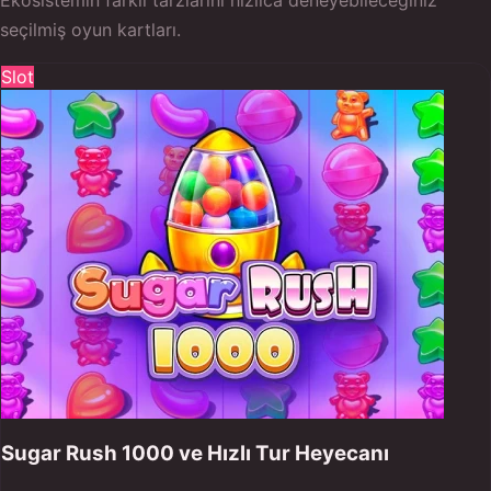
seçilmiş oyun kartları.
Slot
Sugar Rush 1000 ve Hızlı Tur Heyecanı