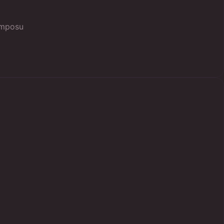
temposu