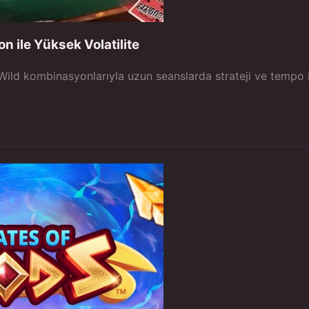
n ile Yüksek Volatilite
 Wild kombinasyonlarıyla uzun seanslarda strateji ve tempo 
.