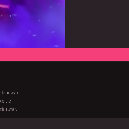
llanıcıya
ker, e-
lı tutar.