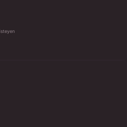
isteyen