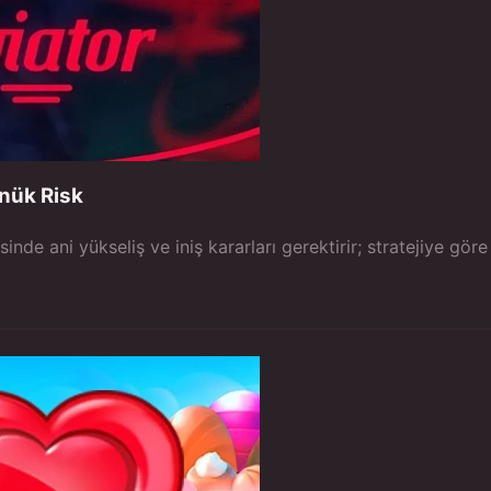
önük Risk
inde ani yükseliş ve iniş kararları gerektirir; stratejiye göre