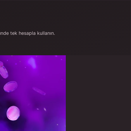
nde tek hesapla kullanın.