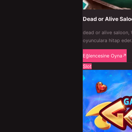
Dead or Alive Saloo
dead or alive saloon,
oyunculara hitap eder
Eğlencesine Oyna
↗
Slot