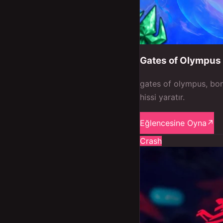
Gates of Olympus
gates of olympus, bon
hissi yaratır.
Eğlencesine Oyna
↗
Crash