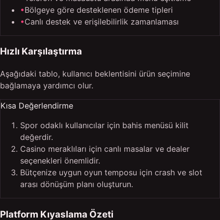
•
Bölgeye göre desteklenen ödeme tipleri
•
Canlı destek ve erişilebilirlik zamanlaması
Hızlı Karşılaştırma
Aşağıdaki tablo, kullanıcı beklentisini ürün seçimine
bağlamaya yardımcı olur.
Kısa Değerlendirme
Spor odaklı kullanıcılar için bahis menüsü kilit
değerdir.
Casino meraklıları için canlı masalar ve dealer
seçenekleri önemlidir.
Bütçenize uygun oyun temposu için crash ve slot
arası dönüşüm planı oluşturun.
Platform Kıyaslama Özeti