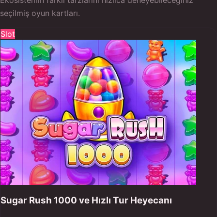
seçilmiş oyun kartları.
Slot
Sugar Rush 1000 ve Hızlı Tur Heyecanı