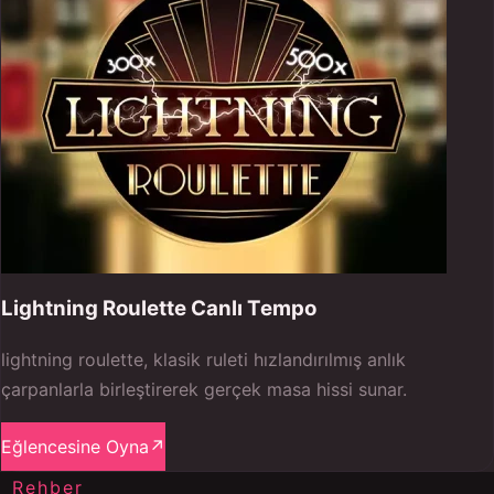
Lightning Roulette Canlı Tempo
lightning roulette, klasik ruleti hızlandırılmış anlık
çarpanlarla birleştirerek gerçek masa hissi sunar.
Eğlencesine Oyna
↗
Rehber