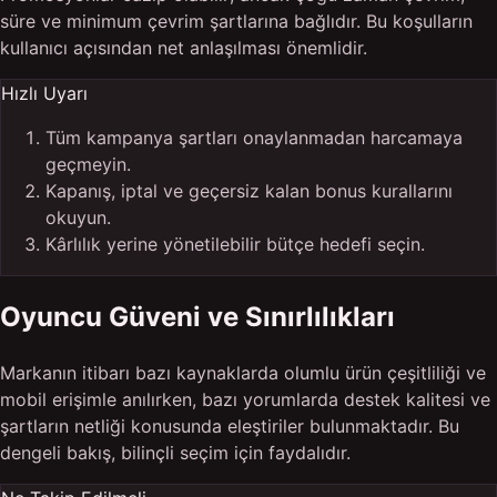
süre ve minimum çevrim şartlarına bağlıdır. Bu koşulların
kullanıcı açısından net anlaşılması önemlidir.
Hızlı Uyarı
Tüm kampanya şartları onaylanmadan harcamaya
geçmeyin.
Kapanış, iptal ve geçersiz kalan bonus kurallarını
okuyun.
Kârlılık yerine yönetilebilir bütçe hedefi seçin.
Oyuncu Güveni ve Sınırlılıkları
Markanın itibarı bazı kaynaklarda olumlu ürün çeşitliliği ve
mobil erişimle anılırken, bazı yorumlarda destek kalitesi ve
şartların netliği konusunda eleştiriler bulunmaktadır. Bu
dengeli bakış, bilinçli seçim için faydalıdır.