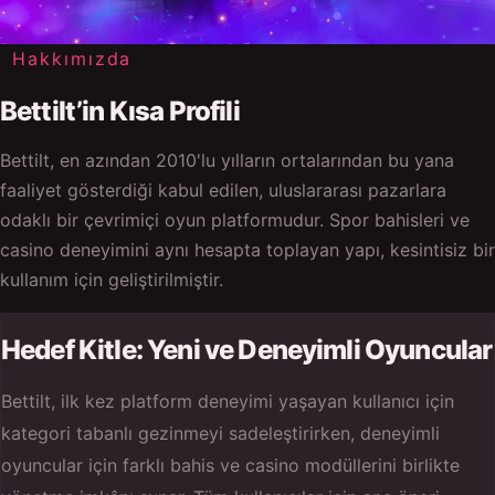
Hakkımızda
Bettilt’in Kısa Profili
Bettilt, en azından 2010'lu yılların ortalarından bu yana
faaliyet gösterdiği kabul edilen, uluslararası pazarlara
odaklı bir çevrimiçi oyun platformudur. Spor bahisleri ve
casino deneyimini aynı hesapta toplayan yapı, kesintisiz bir
kullanım için geliştirilmiştir.
Hedef Kitle: Yeni ve Deneyimli Oyuncular
Bettilt, ilk kez platform deneyimi yaşayan kullanıcı için
kategori tabanlı gezinmeyi sadeleştirirken, deneyimli
oyuncular için farklı bahis ve casino modüllerini birlikte