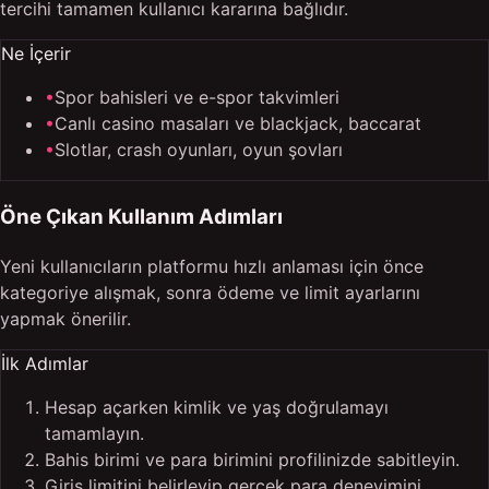
tercihi tamamen kullanıcı kararına bağlıdır.
Ne İçerir
•
Spor bahisleri ve e-spor takvimleri
•
Canlı casino masaları ve blackjack, baccarat
•
Slotlar, crash oyunları, oyun şovları
Öne Çıkan Kullanım Adımları
Yeni kullanıcıların platformu hızlı anlaması için önce
kategoriye alışmak, sonra ödeme ve limit ayarlarını
yapmak önerilir.
İlk Adımlar
Hesap açarken kimlik ve yaş doğrulamayı
tamamlayın.
Bahis birimi ve para birimini profilinizde sabitleyin.
Giriş limitini belirleyip gerçek para deneyimini