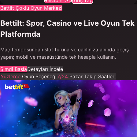
Hesabını Aç
Giriş Yap
Bettilt Çoklu Oyun Merkezi
Bettilt: Spor, Casino ve Live Oyun Tek
Platformda
Maç temposundan slot turuna ve canlınıza anında geçiş
yapın; mobil ve masaüstünde tek hesapla kullanın.
Şimdi Başla
Detayları İncele
Yüzlerce
Oyun Seçeneği
7/24
Pazar Takip Saatleri