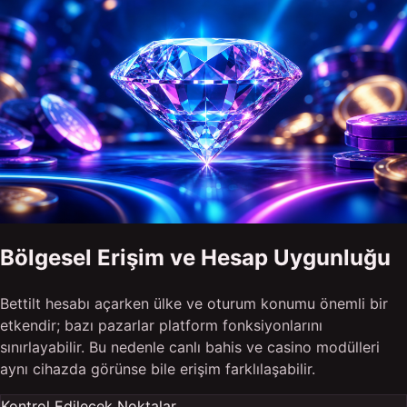
Bölgesel Erişim ve Hesap Uygunluğu
Bettilt hesabı açarken ülke ve oturum konumu önemli bir
etkendir; bazı pazarlar platform fonksiyonlarını
sınırlayabilir. Bu nedenle canlı bahis ve casino modülleri
aynı cihazda görünse bile erişim farklılaşabilir.
Kontrol Edilecek Noktalar