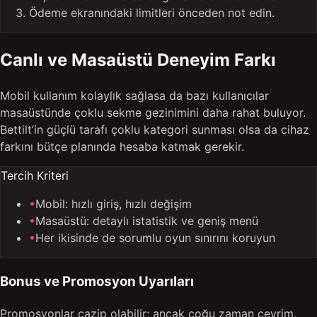
Ödeme ekranındaki limitleri önceden not edin.
Canlı ve Masaüstü Deneyim Farkı
Mobil kullanım kolaylık sağlasa da bazı kullanıcılar
masaüstünde çoklu sekme gezinimini daha rahat buluyor.
Bettilt’in güçlü tarafı çoklu kategori sunması olsa da cihaz
farkını bütçe planında hesaba katmak gerekir.
Tercih Kriteri
•
Mobil: hızlı giriş, hızlı değişim
•
Masaüstü: detaylı istatistik ve geniş menü
•
Her ikisinde de sorumlu oyun sınırını koruyun
Bonus ve Promosyon Uyarıları
Promosyonlar cazip olabilir; ancak çoğu zaman çevrim,