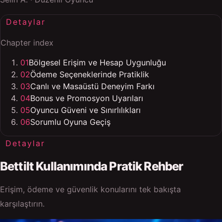
Detaylar
Chapter index
01
Bölgesel Erişim ve Hesap Uygunluğu
02
Ödeme Seçeneklerinde Pratiklik
03
Canlı ve Masaüstü Deneyim Farkı
04
Bonus ve Promosyon Uyarıları
05
Oyuncu Güveni ve Sınırlılıkları
06
Sorumlu Oyuna Geçiş
Detaylar
Bettilt Kullanımında Pratik Rehber
Erişim, ödeme ve güvenlik konularını tek bakışta
karşılaştırın.