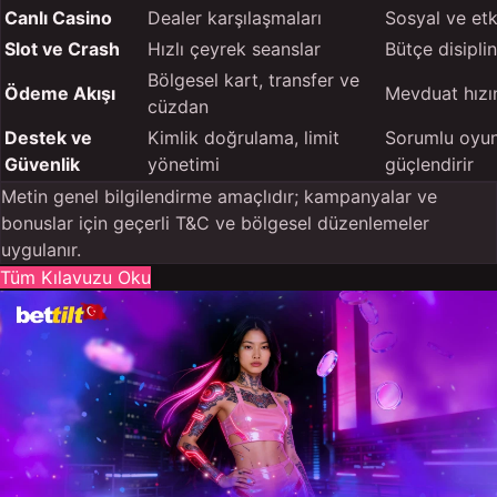
Canlı Casino
Dealer karşılaşmaları
Sosyal ve etk
Slot ve Crash
Hızlı çeyrek seanslar
Bütçe disiplin
Bölgesel kart, transfer ve
Ödeme Akışı
Mevduat hızın
cüzdan
Destek ve
Kimlik doğrulama, limit
Sorumlu oyun
Güvenlik
yönetimi
güçlendirir
Metin genel bilgilendirme amaçlıdır; kampanyalar ve
bonuslar için geçerli T&C ve bölgesel düzenlemeler
uygulanır.
Tüm Kılavuzu Oku