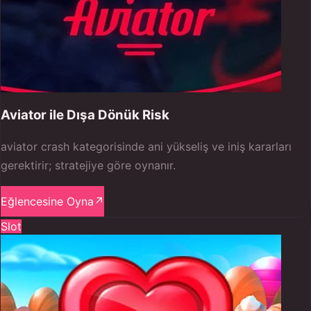
Aviator ile Dışa Dönük Risk
aviator crash kategorisinde ani yükseliş ve iniş kararları
gerektirir; stratejiye göre oynanır.
Eğlencesine Oyna
↗
Slot