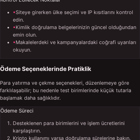
•
Siteye girerken ülke seçimi ve IP kısıtlarını kontrol
edin.
•
Kimlik doğrulama belgelerinizin güncel olduğundan
emin olun.
•
Makalelerdeki ve kampanyalardaki coğrafi uyarıları
okuyun.
Ödeme Seçeneklerinde Pratiklik
Para yatırma ve çekme seçenekleri, düzenlemeye göre
farklılaşabilir; bu nedenle test birimlerinde küçük tutarla
başlamak daha sağlıklıdır.
Ödeme Süreci
Desteklenen para birimlerini ve işlem ücretlerini
karşılaştırın.
Kripto kullanımı varsa doğrulama sürelerine bakın.