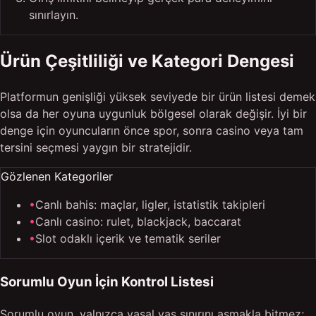
sınırlayın.
Ürün Çeşitliliği ve Kategori Dengesi
Platformun genişliği yüksek seviyede bir ürün listesi demek
olsa da her oyuna uygunluk bölgesel olarak değişir. İyi bir
denge için oyuncuların önce spor, sonra casino veya tam
tersini seçmesi yaygın bir stratejidir.
Gözlenen Kategoriler
•
Canlı bahis: maçlar, ligler, istatistik takipleri
•
Canlı casino: rulet, blackjack, baccarat
•
Slot odaklı içerik ve tematik seriler
Sorumlu Oyun İçin Kontrol Listesi
Sorumlu oyun, yalnızca yasal yaş sınırını aşmakla bitmez;