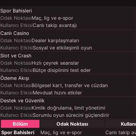
Spor Bahisleri
Odak Noktası
Maç, lig ve e-spor
Kullanıcı Etkisi
Canlı takip avantajı
Canlı Casino
Odak Noktası
Dealer karşılaşmaları
Kullanıcı Etkisi
Sosyal ve etkileşimli oyun
Slot ve Crash
Odak Noktası
Hızlı çeyrek seanslar
Kullanıcı Etkisi
Bütçe disiplinini test eder
Ödeme Akışı
Odak Noktası
Bölgesel kart, transfer ve cüzdan
Kullanıcı Etkisi
Mevduat hızını etkiler
Destek ve Güvenlik
Odak Noktası
Kimlik doğrulama, limit yönetimi
Kullanıcı Etkisi
Sorumlu oyun sürecini güçlendirir
Bölüm
Odak Noktası
Kullanı
Spor Bahisleri
Maç, lig ve e-spor
Canlı takip a