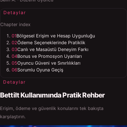
Detaylar
Chapter index
01
Bölgesel Erişim ve Hesap Uygunluğu
02
Ödeme Seçeneklerinde Pratiklik
03
Canlı ve Masaüstü Deneyim Farkı
04
Bonus ve Promosyon Uyarıları
05
Oyuncu Güveni ve Sınırlılıkları
06
Sorumlu Oyuna Geçiş
Detaylar
Bettilt Kullanımında Pratik Rehber
Erişim, ödeme ve güvenlik konularını tek bakışta
karşılaştırın.