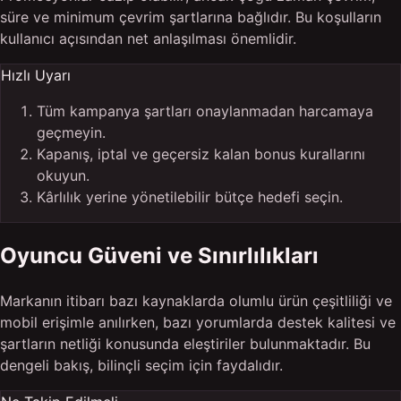
süre ve minimum çevrim şartlarına bağlıdır. Bu koşulların
kullanıcı açısından net anlaşılması önemlidir.
Hızlı Uyarı
Tüm kampanya şartları onaylanmadan harcamaya
geçmeyin.
Kapanış, iptal ve geçersiz kalan bonus kurallarını
okuyun.
Kârlılık yerine yönetilebilir bütçe hedefi seçin.
Oyuncu Güveni ve Sınırlılıkları
Markanın itibarı bazı kaynaklarda olumlu ürün çeşitliliği ve
mobil erişimle anılırken, bazı yorumlarda destek kalitesi ve
şartların netliği konusunda eleştiriler bulunmaktadır. Bu
dengeli bakış, bilinçli seçim için faydalıdır.