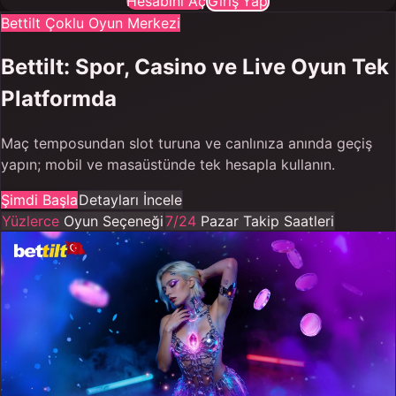
Hesabını Aç
Giriş Yap
Bettilt Çoklu Oyun Merkezi
Bettilt: Spor, Casino ve Live Oyun Tek
Platformda
Maç temposundan slot turuna ve canlınıza anında geçiş
yapın; mobil ve masaüstünde tek hesapla kullanın.
Şimdi Başla
Detayları İncele
Yüzlerce
Oyun Seçeneği
7/24
Pazar Takip Saatleri