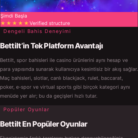
Şimdi Başla
★★★★★
Verified structure
Dengeli Bahis Deneyimi
Bettilt’in Tek Platform Avantajı
Bettilt, spor bahisleri ile casino ürünlerini aynı hesap ve
para yapısında sunarak kullanıcıya kesintisiz bir akış sağlar.
Maç bahisleri, slotlar, canlı blackjack, rulet, baccarat,
poker, e-spor ve virtual sports gibi birçok kategori aynı
menüde yer alır; bu da geçişleri hızlı tutar.
Popüler Oyunlar
Bettilt En Popüler Oyunlar
Ekosistemin farklı tarzlarını hızlıca deneyebileceğiniz