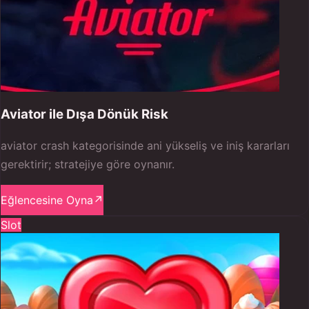
Aviator ile Dışa Dönük Risk
aviator crash kategorisinde ani yükseliş ve iniş kararları
gerektirir; stratejiye göre oynanır.
Eğlencesine Oyna
↗
Slot