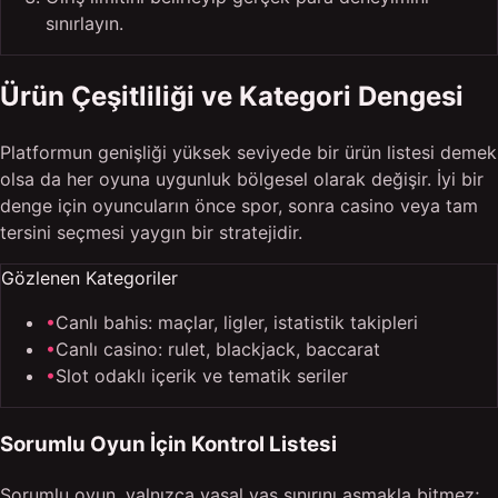
sınırlayın.
Ürün Çeşitliliği ve Kategori Dengesi
Platformun genişliği yüksek seviyede bir ürün listesi demek
olsa da her oyuna uygunluk bölgesel olarak değişir. İyi bir
denge için oyuncuların önce spor, sonra casino veya tam
tersini seçmesi yaygın bir stratejidir.
Gözlenen Kategoriler
•
Canlı bahis: maçlar, ligler, istatistik takipleri
•
Canlı casino: rulet, blackjack, baccarat
•
Slot odaklı içerik ve tematik seriler
Sorumlu Oyun İçin Kontrol Listesi
Sorumlu oyun, yalnızca yasal yaş sınırını aşmakla bitmez;