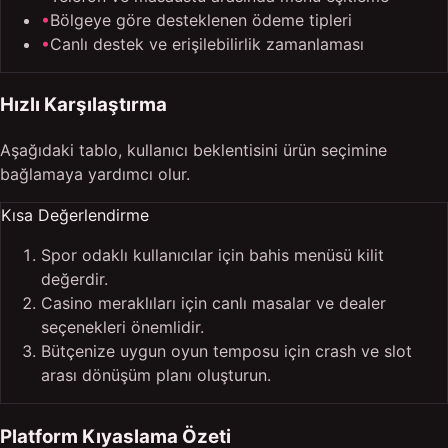
•
Bölgeye göre desteklenen ödeme tipleri
•
Canlı destek ve erişilebilirlik zamanlaması
Hızlı Karşılaştırma
Aşağıdaki tablo, kullanıcı beklentisini ürün seçimine
bağlamaya yardımcı olur.
Kısa Değerlendirme
Spor odaklı kullanıcılar için bahis menüsü kilit
değerdir.
Casino meraklıları için canlı masalar ve dealer
seçenekleri önemlidir.
Bütçenize uygun oyun temposu için crash ve slot
arası dönüşüm planı oluşturun.
Platform Kıyaslama Özeti