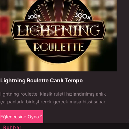
Lightning Roulette Canlı Tempo
lightning roulette, klasik ruleti hızlandırılmış anlık
çarpanlarla birleştirerek gerçek masa hissi sunar.
Eğlencesine Oyna
↗
Rehber