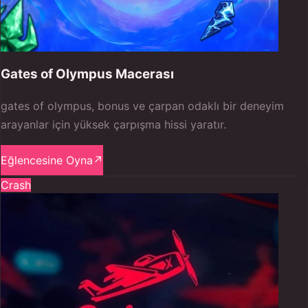
Gates of Olympus Macerası
gates of olympus, bonus ve çarpan odaklı bir deneyim
arayanlar için yüksek çarpışma hissi yaratır.
Eğlencesine Oyna
↗
Crash