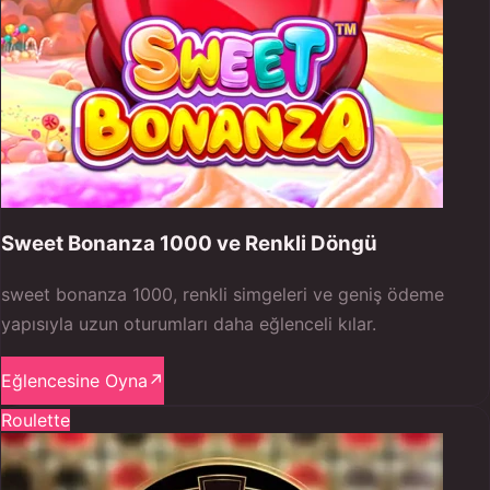
Sweet Bonanza 1000 ve Renkli Döngü
sweet bonanza 1000, renkli simgeleri ve geniş ödeme
yapısıyla uzun oturumları daha eğlenceli kılar.
Eğlencesine Oyna
↗
Roulette