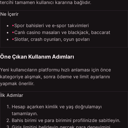
tercihi tamamen kullanıcı kararına bağlıdır.
Ne İçerir
•
Spor bahisleri ve e-spor takvimleri
•
Canlı casino masaları ve blackjack, baccarat
•
Slotlar, crash oyunları, oyun şovları
Öne Çıkan Kullanım Adımları
Yeni kullanıcıların platformu hızlı anlaması için önce
kategoriye alışmak, sonra ödeme ve limit ayarlarını
yapmak önerilir.
İlk Adımlar
Hesap açarken kimlik ve yaş doğrulamayı
tamamlayın.
Bahis birimi ve para birimini profilinizde sabitleyin.
Giriş limitini belirleyip gerçek para deneyimini