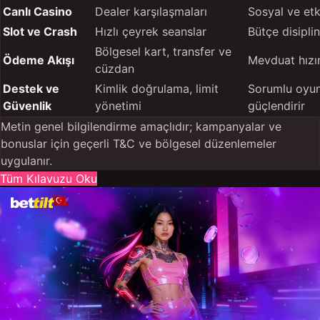
Canlı Casino
Dealer karşılaşmaları
Sosyal ve etk
Slot ve Crash
Hızlı çeyrek seanslar
Bütçe disiplin
Bölgesel kart, transfer ve
Ödeme Akışı
Mevduat hızın
cüzdan
Destek ve
Kimlik doğrulama, limit
Sorumlu oyun
Güvenlik
yönetimi
güçlendirir
Metin genel bilgilendirme amaçlıdır; kampanyalar ve
bonuslar için geçerli T&C ve bölgesel düzenlemeler
uygulanır.
Tüm Kılavuzu Oku