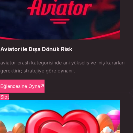
Aviator ile Dışa Dönük Risk
aviator crash kategorisinde ani yükseliş ve iniş kararları
gerektirir; stratejiye göre oynanır.
Eğlencesine Oyna
↗
Slot