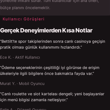
yönetme imkânı sunar. Tüm kullanıcılar için ana öneri,
bütçe planını öncelemektir.
Kullanıcı Görüşleri
Gerçek Deneyimlerden Kısa Notlar
“Bettilt’te spor takiplerinden sonra canlı casinoya geçişin
pratik olması günlük kullanımımı hızlandırdı.”
Ece K. · Aktif Kullanıcı
“Ödeme seçeneklerinin çeşitliliği iyi görünse de erişim
ülkeleriyle ilgili bilgilere önce bakmakta fayda var.”
Murat Y. · Mobil Oyuncu
“Canlı roulette ve slot kartelası dengeli; yeni başlayanlar
için menü bilgisi zamanla netleşiyor.”
Selin A. · Düzenli Oyuncu