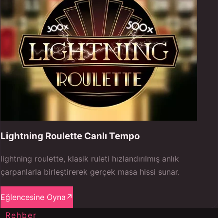
Lightning Roulette Canlı Tempo
lightning roulette, klasik ruleti hızlandırılmış anlık
çarpanlarla birleştirerek gerçek masa hissi sunar.
Eğlencesine Oyna
↗
Rehber