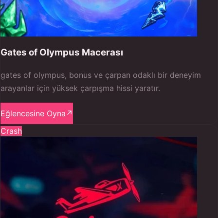
Gates of Olympus Macerası
gates of olympus, bonus ve çarpan odaklı bir deneyim
arayanlar için yüksek çarpışma hissi yaratır.
Eğlencesine Oyna
↗
Crash