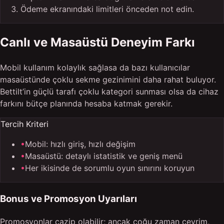
Ödeme ekranındaki limitleri önceden not edin.
Canlı ve Masaüstü Deneyim Farkı
Mobil kullanım kolaylık sağlasa da bazı kullanıcılar
masaüstünde çoklu sekme gezinimini daha rahat buluyor.
Bettilt’in güçlü tarafı çoklu kategori sunması olsa da cihaz
farkını bütçe planında hesaba katmak gerekir.
Tercih Kriteri
•
Mobil: hızlı giriş, hızlı değişim
•
Masaüstü: detaylı istatistik ve geniş menü
•
Her ikisinde de sorumlu oyun sınırını koruyun
Bonus ve Promosyon Uyarıları
Promosyonlar cazip olabilir; ancak çoğu zaman çevrim,