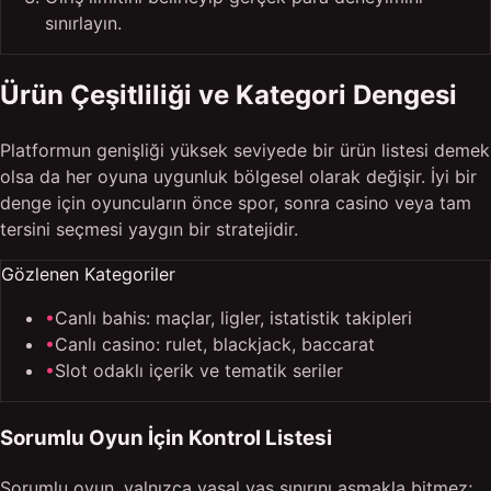
sınırlayın.
Ürün Çeşitliliği ve Kategori Dengesi
Platformun genişliği yüksek seviyede bir ürün listesi demek
olsa da her oyuna uygunluk bölgesel olarak değişir. İyi bir
denge için oyuncuların önce spor, sonra casino veya tam
tersini seçmesi yaygın bir stratejidir.
Gözlenen Kategoriler
•
Canlı bahis: maçlar, ligler, istatistik takipleri
•
Canlı casino: rulet, blackjack, baccarat
•
Slot odaklı içerik ve tematik seriler
Sorumlu Oyun İçin Kontrol Listesi
Sorumlu oyun, yalnızca yasal yaş sınırını aşmakla bitmez;