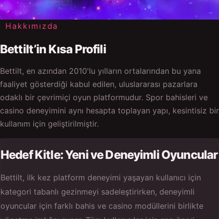
Hakkımızda
Bettilt’in Kısa Profili
Bettilt, en azından 2010'lu yılların ortalarından bu yana
faaliyet gösterdiği kabul edilen, uluslararası pazarlara
odaklı bir çevrimiçi oyun platformudur. Spor bahisleri ve
casino deneyimini aynı hesapta toplayan yapı, kesintisiz bir
kullanım için geliştirilmiştir.
Hedef Kitle: Yeni ve Deneyimli Oyuncular
Bettilt, ilk kez platform deneyimi yaşayan kullanıcı için
kategori tabanlı gezinmeyi sadeleştirirken, deneyimli
oyuncular için farklı bahis ve casino modüllerini birlikte