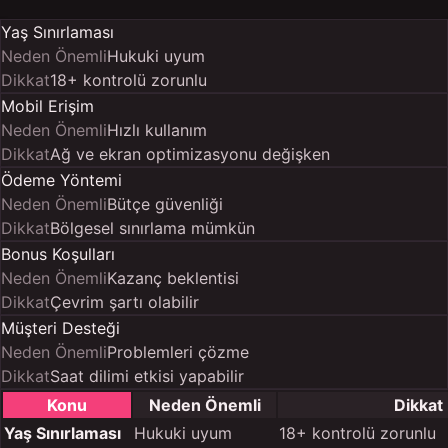
Yaş Sınırlaması
Neden Önemli
Hukuki uyum
Dikkat
18+ kontrolü zorunlu
Mobil Erişim
Neden Önemli
Hızlı kullanım
Dikkat
Ağ ve ekran optimizasyonu değişken
Ödeme Yöntemi
Neden Önemli
Bütçe güvenliği
Dikkat
Bölgesel sınırlama mümkün
Bonus Koşulları
Neden Önemli
Kazanç beklentisi
Dikkat
Çevrim şartı olabilir
Müşteri Desteği
Neden Önemli
Problemleri çözme
Dikkat
Saat dilimi etkisi yapabilir
Konu
Neden Önemli
Dikkat
Yaş Sınırlaması
Hukuki uyum
18+ kontrolü zorunlu