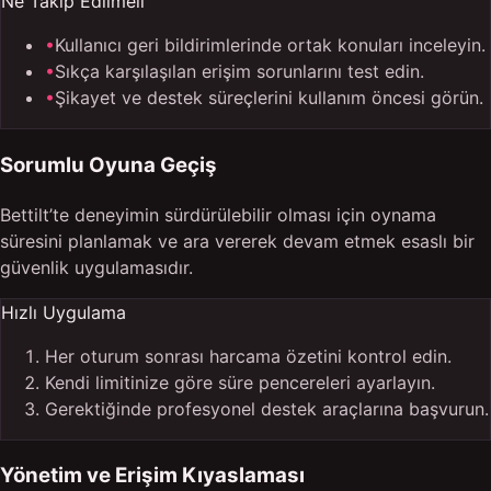
Ne Takip Edilmeli
•
Kullanıcı geri bildirimlerinde ortak konuları inceleyin.
•
Sıkça karşılaşılan erişim sorunlarını test edin.
•
Şikayet ve destek süreçlerini kullanım öncesi görün.
Sorumlu Oyuna Geçiş
Bettilt’te deneyimin sürdürülebilir olması için oynama
süresini planlamak ve ara vererek devam etmek esaslı bir
güvenlik uygulamasıdır.
Hızlı Uygulama
Her oturum sonrası harcama özetini kontrol edin.
Kendi limitinize göre süre pencereleri ayarlayın.
Gerektiğinde profesyonel destek araçlarına başvurun.
Yönetim ve Erişim Kıyaslaması