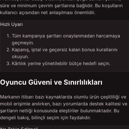
süre ve minimum çevrim şartlarına bağlıdır. Bu koşulların
kullanıcı açısından net anlaşılması önemlidir.
Hızlı Uyarı
Tüm kampanya şartları onaylanmadan harcamaya
geçmeyin.
Kapanış, iptal ve geçersiz kalan bonus kurallarını
okuyun.
Kârlılık yerine yönetilebilir bütçe hedefi seçin.
Oyuncu Güveni ve Sınırlılıkları
Markanın itibarı bazı kaynaklarda olumlu ürün çeşitliliği ve
mobil erişimle anılırken, bazı yorumlarda destek kalitesi ve
şartların netliği konusunda eleştiriler bulunmaktadır. Bu
dengeli bakış, bilinçli seçim için faydalıdır.