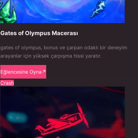
Gates of Olympus Macerası
gates of olympus, bonus ve çarpan odaklı bir deneyim
arayanlar için yüksek çarpışma hissi yaratır.
Eğlencesine Oyna
↗
Crash