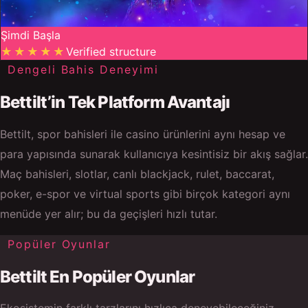
Şimdi Başla
★★★★★
Verified structure
Dengeli Bahis Deneyimi
Bettilt’in Tek Platform Avantajı
Bettilt, spor bahisleri ile casino ürünlerini aynı hesap ve
para yapısında sunarak kullanıcıya kesintisiz bir akış sağlar.
Maç bahisleri, slotlar, canlı blackjack, rulet, baccarat,
poker, e-spor ve virtual sports gibi birçok kategori aynı
menüde yer alır; bu da geçişleri hızlı tutar.
Popüler Oyunlar
Bettilt En Popüler Oyunlar
Ekosistemin farklı tarzlarını hızlıca deneyebileceğiniz