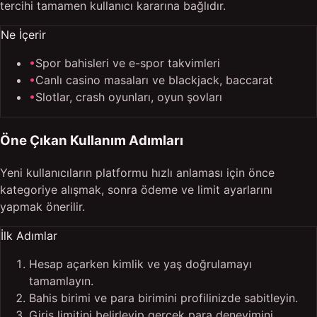
tercihi tamamen kullanıcı kararına bağlıdır.
Ne İçerir
•
Spor bahisleri ve e-spor takvimleri
•
Canlı casino masaları ve blackjack, baccarat
•
Slotlar, crash oyunları, oyun şovları
Öne Çıkan Kullanım Adımları
Yeni kullanıcıların platformu hızlı anlaması için önce
kategoriye alışmak, sonra ödeme ve limit ayarlarını
yapmak önerilir.
İlk Adımlar
Hesap açarken kimlik ve yaş doğrulamayı
tamamlayın.
Bahis birimi ve para birimini profilinizde sabitleyin.
Giriş limitini belirleyip gerçek para deneyimini