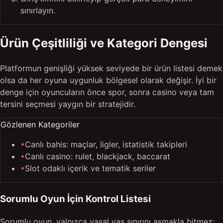
sınırlayın.
Ürün Çeşitliliği ve Kategori Dengesi
Platformun genişliği yüksek seviyede bir ürün listesi demek
olsa da her oyuna uygunluk bölgesel olarak değişir. İyi bir
denge için oyuncuların önce spor, sonra casino veya tam
tersini seçmesi yaygın bir stratejidir.
Gözlenen Kategoriler
•
Canlı bahis: maçlar, ligler, istatistik takipleri
•
Canlı casino: rulet, blackjack, baccarat
•
Slot odaklı içerik ve tematik seriler
Sorumlu Oyun İçin Kontrol Listesi
Sorumlu oyun, yalnızca yasal yaş sınırını aşmakla bitmez;