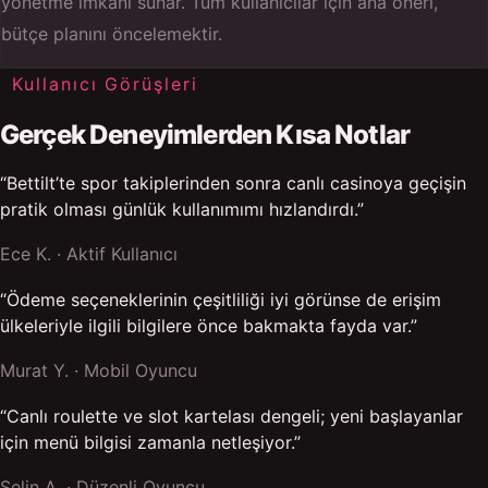
yönetme imkânı sunar. Tüm kullanıcılar için ana öneri,
bütçe planını öncelemektir.
Kullanıcı Görüşleri
Gerçek Deneyimlerden Kısa Notlar
“Bettilt’te spor takiplerinden sonra canlı casinoya geçişin
pratik olması günlük kullanımımı hızlandırdı.”
Ece K. · Aktif Kullanıcı
“Ödeme seçeneklerinin çeşitliliği iyi görünse de erişim
ülkeleriyle ilgili bilgilere önce bakmakta fayda var.”
Murat Y. · Mobil Oyuncu
“Canlı roulette ve slot kartelası dengeli; yeni başlayanlar
için menü bilgisi zamanla netleşiyor.”
Selin A. · Düzenli Oyuncu