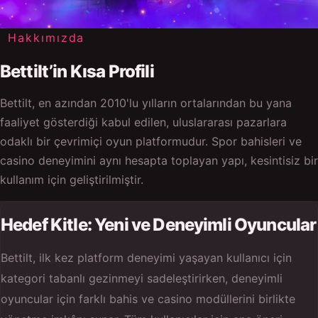
Hakkımızda
Bettilt’in Kısa Profili
Bettilt, en azından 2010'lu yılların ortalarından bu yana
faaliyet gösterdiği kabul edilen, uluslararası pazarlara
odaklı bir çevrimiçi oyun platformudur. Spor bahisleri ve
casino deneyimini aynı hesapta toplayan yapı, kesintisiz bir
kullanım için geliştirilmiştir.
Hedef Kitle: Yeni ve Deneyimli Oyuncular
Bettilt, ilk kez platform deneyimi yaşayan kullanıcı için
kategori tabanlı gezinmeyi sadeleştirirken, deneyimli
oyuncular için farklı bahis ve casino modüllerini birlikte