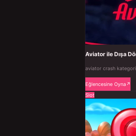
Aviator ile Dışa D
aviator crash kategoris
Eğlencesine Oyna
↗
Slot