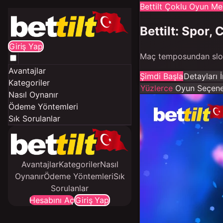
Bettilt Çoklu Oyun Me
Bettilt: Spor,
Giriş Yap
Maç temposundan slot 
Avantajlar
Şimdi Başla
Detayları 
Kategoriler
Yüzlerce
Oyun Seçene
Nasıl Oynanır
Ödeme Yöntemleri
Sık Sorulanlar
Avantajlar
Kategoriler
Nasıl
Oynanır
Ödeme Yöntemleri
Sık
Sorulanlar
Hesabını Aç
Giriş Yap