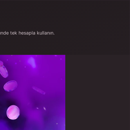
nde tek hesapla kullanın.