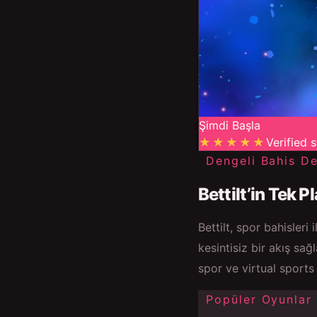
Şimdi Başla
★★★★★
Verified 
Dengeli Bahis D
Bettilt’in Tek P
Bettilt, spor bahisleri
kesintisiz bir akış sağl
spor ve virtual sports 
Popüler Oyunlar