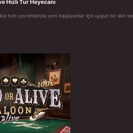
e Hızlı Tur Heyecanı
kle hızlı çevrimleriyle yeni başlayanlar için uygun bir slot 