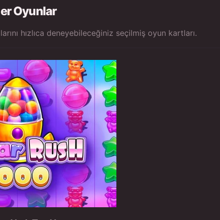
ler Oyunlar
larını hızlıca deneyebileceğiniz seçilmiş oyun kartları.