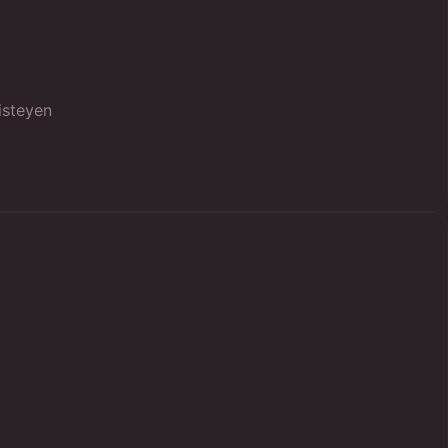
isteyen