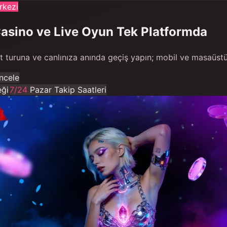
rkezi
 Casino ve Live Oyun Tek Platformda
turuna ve canlınıza anında geçiş yapın; mobil ve masaüstü
İncele
ği
7/24
Pazar Takip Saatleri