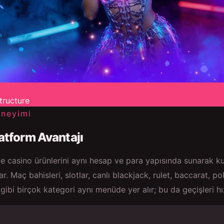
structure
eneyimi
latform Avantajı
 ile casino ürünlerini aynı hesap ve para yapısında sunarak ku
ar. Maç bahisleri, slotlar, canlı blackjack, rulet, baccarat, po
gibi birçok kategori aynı menüde yer alır; bu da geçişleri hız