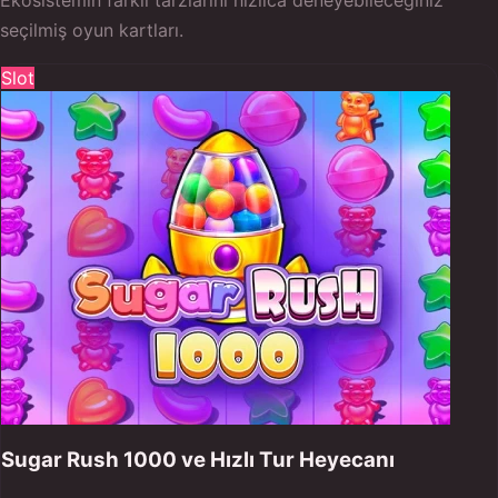
seçilmiş oyun kartları.
Slot
Sugar Rush 1000 ve Hızlı Tur Heyecanı