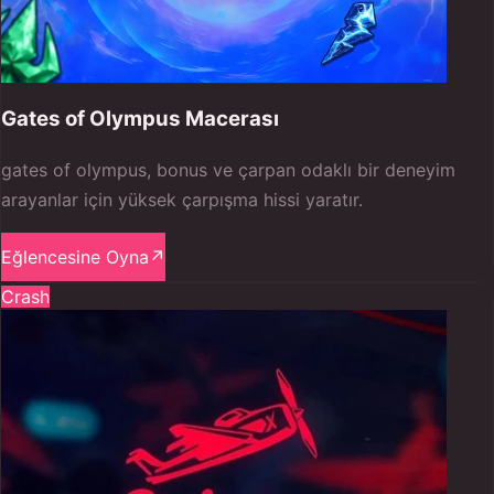
Gates of Olympus Macerası
gates of olympus, bonus ve çarpan odaklı bir deneyim
arayanlar için yüksek çarpışma hissi yaratır.
Eğlencesine Oyna
↗
Crash