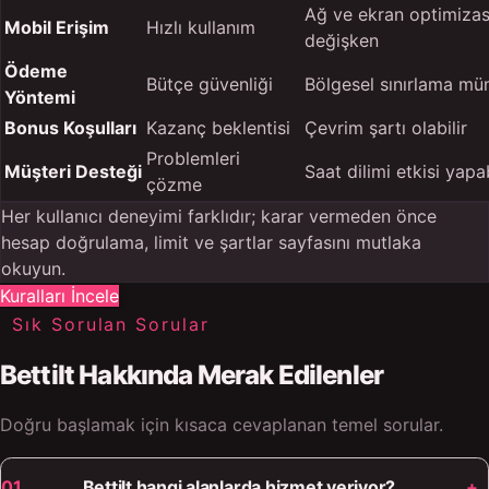
Ağ ve ekran optimiza
Mobil Erişim
Hızlı kullanım
değişken
Ödeme
Bütçe güvenliği
Bölgesel sınırlama m
Yöntemi
Bonus Koşulları
Kazanç beklentisi
Çevrim şartı olabilir
Problemleri
Müşteri Desteği
Saat dilimi etkisi yapab
çözme
Her kullanıcı deneyimi farklıdır; karar vermeden önce
hesap doğrulama, limit ve şartlar sayfasını mutlaka
okuyun.
Kuralları İncele
Sık Sorulan Sorular
Bettilt Hakkında Merak Edilenler
Doğru başlamak için kısaca cevaplanan temel sorular.
01
Bettilt hangi alanlarda hizmet veriyor?