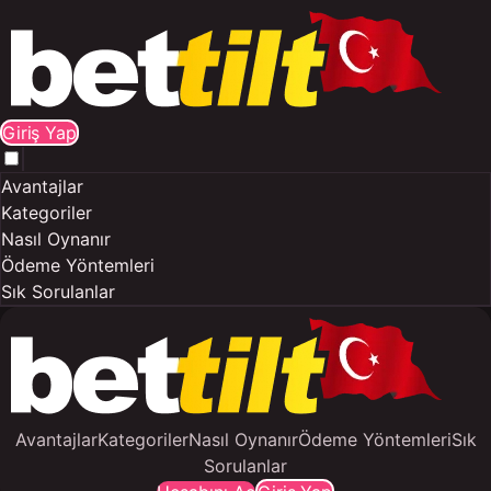
Giriş Yap
Avantajlar
Kategoriler
Nasıl Oynanır
Ödeme Yöntemleri
Sık Sorulanlar
Avantajlar
Kategoriler
Nasıl Oynanır
Ödeme Yöntemleri
Sık
Sorulanlar