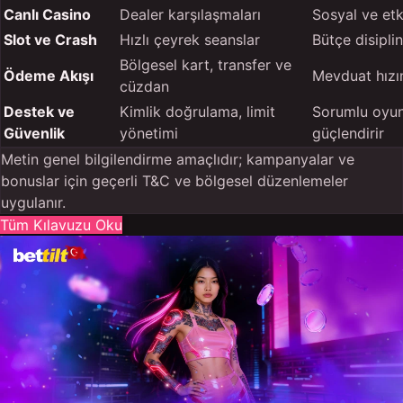
Canlı Casino
Dealer karşılaşmaları
Sosyal ve etk
Slot ve Crash
Hızlı çeyrek seanslar
Bütçe disiplin
Bölgesel kart, transfer ve
Ödeme Akışı
Mevduat hızın
cüzdan
Destek ve
Kimlik doğrulama, limit
Sorumlu oyun
Güvenlik
yönetimi
güçlendirir
Metin genel bilgilendirme amaçlıdır; kampanyalar ve
bonuslar için geçerli T&C ve bölgesel düzenlemeler
uygulanır.
Tüm Kılavuzu Oku