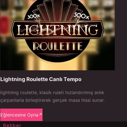
Lightning Roulette Canlı Tempo
lightning roulette, klasik ruleti hızlandırılmış anlık
çarpanlarla birleştirerek gerçek masa hissi sunar.
Eğlencesine Oyna
↗
Rehber