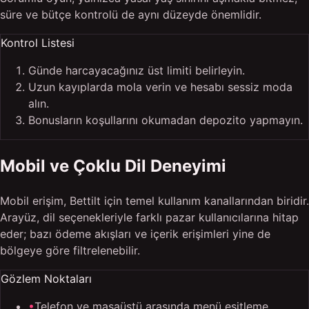
süre ve bütçe kontrolü de aynı düzeyde önemlidir.
Kontrol Listesi
Günde harcayacağınız üst limiti belirleyin.
Uzun kayıplarda mola verin ve hesabı sessiz moda
alın.
Bonusların koşullarını okumadan depozito yapmayın.
Mobil ve Çoklu Dil Deneyimi
Mobil erişim, Bettilt için temel kullanım kanallarından biridir.
Arayüz, dil seçenekleriyle farklı pazar kullanıcılarına hitap
eder; bazı ödeme akışları ve içerik erişimleri yine de
bölgeye göre filtrelenebilir.
Gözlem Noktaları
•
Telefon ve masaüstü arasında menü eşitleme