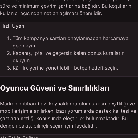
süre ve minimum çevrim şartlarına bağlıdır. Bu koşulların
kullanıcı açısından net anlaşılması önemlidir.
Hızlı Uyarı
Tüm kampanya şartları onaylanmadan harcamaya
geçmeyin.
Kapanış, iptal ve geçersiz kalan bonus kurallarını
okuyun.
Kârlılık yerine yönetilebilir bütçe hedefi seçin.
Oyuncu Güveni ve Sınırlılıkları
Markanın itibarı bazı kaynaklarda olumlu ürün çeşitliliği ve
mobil erişimle anılırken, bazı yorumlarda destek kalitesi ve
şartların netliği konusunda eleştiriler bulunmaktadır. Bu
dengeli bakış, bilinçli seçim için faydalıdır.