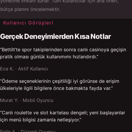
yönetme imkânı sunar. Tüm kullanıcılar için ana öneri,
bütçe planını öncelemektir.
Kullanıcı Görüşleri
Gerçek Deneyimlerden Kısa Notlar
“Bettilt’te spor takiplerinden sonra canlı casinoya geçişin
pratik olması günlük kullanımımı hızlandırdı.”
Ece K. · Aktif Kullanıcı
“Ödeme seçeneklerinin çeşitliliği iyi görünse de erişim
ülkeleriyle ilgili bilgilere önce bakmakta fayda var.”
Murat Y. · Mobil Oyuncu
“Canlı roulette ve slot kartelası dengeli; yeni başlayanlar
için menü bilgisi zamanla netleşiyor.”
Selin A. · Düzenli Oyuncu