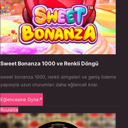
Sweet Bonanza 1000 ve Renkli Döngü
sweet bonanza 1000, renkli simgeleri ve geniş ödeme
yapısıyla uzun oturumları daha eğlenceli kılar.
Eğlencesine Oyna
↗
Roulette