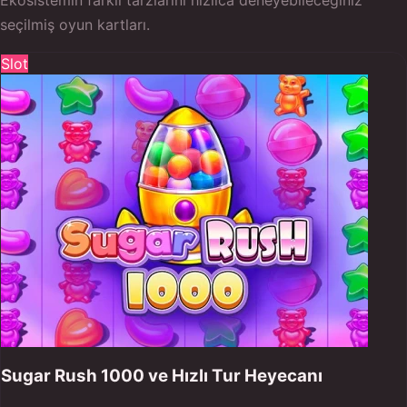
seçilmiş oyun kartları.
Slot
Sugar Rush 1000 ve Hızlı Tur Heyecanı