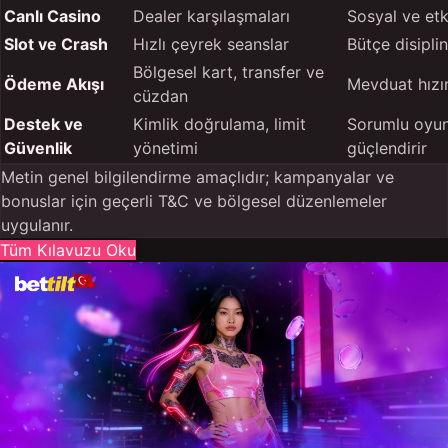
Canlı Casino
Dealer karşılaşmaları
Sosyal ve etk
Slot ve Crash
Hızlı çeyrek seanslar
Bütçe disiplin
Bölgesel kart, transfer ve
Ödeme Akışı
Mevduat hızın
cüzdan
Destek ve
Kimlik doğrulama, limit
Sorumlu oyun
Güvenlik
yönetimi
güçlendirir
Metin genel bilgilendirme amaçlıdır; kampanyalar ve
bonuslar için geçerli T&C ve bölgesel düzenlemeler
uygulanır.
Tüm Kılavuzu Oku