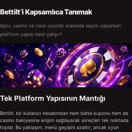
Bettilt’i Kapsamlıca Tanımak
Spor, casino ve canlı oyunlar arasında seçim yaparken
platform yapısı nasıl çalışır?
Tek Platform Yapısının Mantığı
Bettilt, bir kullanıcı hesabından hem bahis kuponu hem de
casino bakiyesine erişim sağlayarak süreçleri tek noktada
toplar. Bu yaklaşım, menü geçişini azaltır; ancak oyun