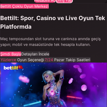
Hesabını Aç
Giriş Yap
Bettilt Çoklu Oyun Merkezi
Bettilt: Spor, Casino ve Live Oyun Tek
Platformda
Maç temposundan slot turuna ve canlınıza anında geçiş
yapın; mobil ve masaüstünde tek hesapla kullanın.
Şimdi Başla
Detayları İncele
Yüzlerce
Oyun Seçeneği
7/24
Pazar Takip Saatleri