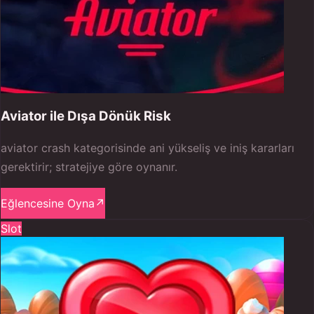
Aviator ile Dışa Dönük Risk
aviator crash kategorisinde ani yükseliş ve iniş kararları
gerektirir; stratejiye göre oynanır.
Eğlencesine Oyna
↗
Slot