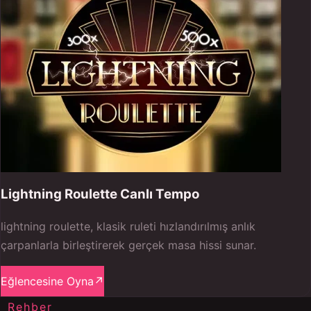
Lightning Roulette Canlı Tempo
lightning roulette, klasik ruleti hızlandırılmış anlık
çarpanlarla birleştirerek gerçek masa hissi sunar.
Eğlencesine Oyna
↗
Rehber