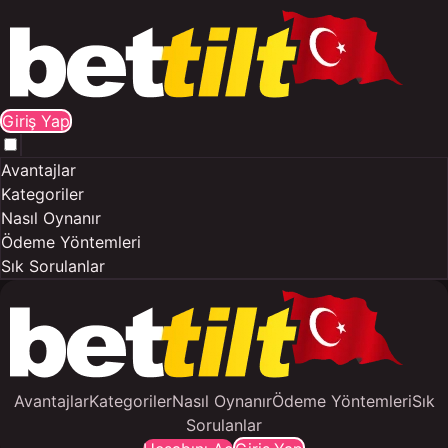
Giriş Yap
Avantajlar
Kategoriler
Nasıl Oynanır
Ödeme Yöntemleri
Sık Sorulanlar
Avantajlar
Kategoriler
Nasıl Oynanır
Ödeme Yöntemleri
Sık
Sorulanlar