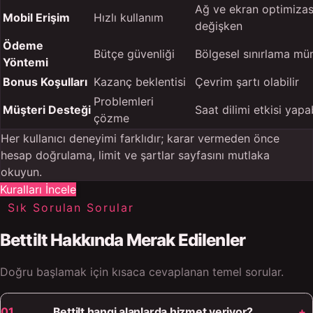
Ağ ve ekran optimiza
Mobil Erişim
Hızlı kullanım
değişken
Ödeme
Bütçe güvenliği
Bölgesel sınırlama m
Yöntemi
Bonus Koşulları
Kazanç beklentisi
Çevrim şartı olabilir
Problemleri
Müşteri Desteği
Saat dilimi etkisi yapab
çözme
Her kullanıcı deneyimi farklıdır; karar vermeden önce
hesap doğrulama, limit ve şartlar sayfasını mutlaka
okuyun.
Kuralları İncele
Sık Sorulan Sorular
Bettilt Hakkında Merak Edilenler
Doğru başlamak için kısaca cevaplanan temel sorular.
01
Bettilt hangi alanlarda hizmet veriyor?