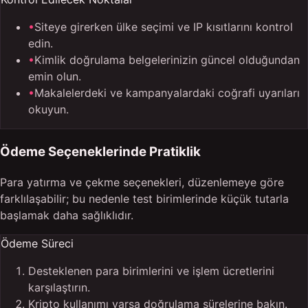
•
Siteye girerken ülke seçimi ve IP kısıtlarını kontrol
edin.
•
Kimlik doğrulama belgelerinizin güncel olduğundan
emin olun.
•
Makalelerdeki ve kampanyalardaki coğrafi uyarıları
okuyun.
Ödeme Seçeneklerinde Pratiklik
Para yatırma ve çekme seçenekleri, düzenlemeye göre
farklılaşabilir; bu nedenle test birimlerinde küçük tutarla
başlamak daha sağlıklıdır.
Ödeme Süreci
Desteklenen para birimlerini ve işlem ücretlerini
karşılaştırın.
Kripto kullanımı varsa doğrulama sürelerine bakın.