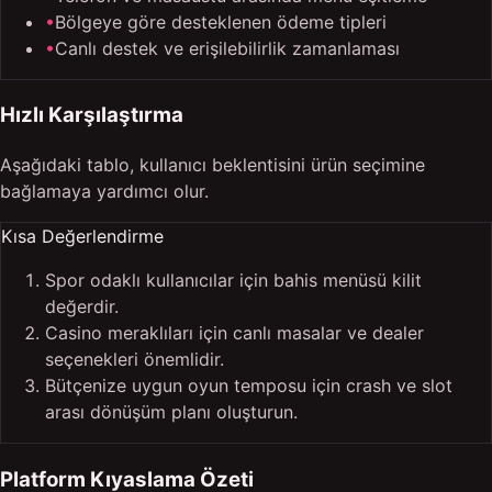
•
Bölgeye göre desteklenen ödeme tipleri
•
Canlı destek ve erişilebilirlik zamanlaması
Hızlı Karşılaştırma
Aşağıdaki tablo, kullanıcı beklentisini ürün seçimine
bağlamaya yardımcı olur.
Kısa Değerlendirme
Spor odaklı kullanıcılar için bahis menüsü kilit
değerdir.
Casino meraklıları için canlı masalar ve dealer
seçenekleri önemlidir.
Bütçenize uygun oyun temposu için crash ve slot
arası dönüşüm planı oluşturun.
Platform Kıyaslama Özeti