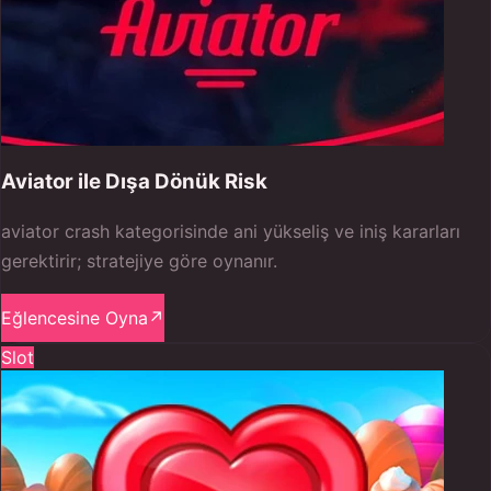
Aviator ile Dışa Dönük Risk
aviator crash kategorisinde ani yükseliş ve iniş kararları
gerektirir; stratejiye göre oynanır.
Eğlencesine Oyna
↗
Slot