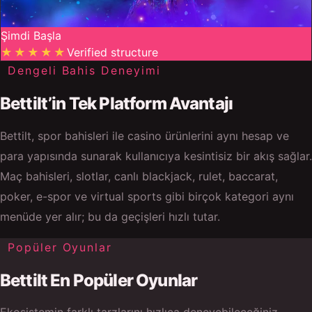
Şimdi Başla
★★★★★
Verified structure
Dengeli Bahis Deneyimi
Bettilt’in Tek Platform Avantajı
Bettilt, spor bahisleri ile casino ürünlerini aynı hesap ve
para yapısında sunarak kullanıcıya kesintisiz bir akış sağlar.
Maç bahisleri, slotlar, canlı blackjack, rulet, baccarat,
poker, e-spor ve virtual sports gibi birçok kategori aynı
menüde yer alır; bu da geçişleri hızlı tutar.
Popüler Oyunlar
Bettilt En Popüler Oyunlar
Ekosistemin farklı tarzlarını hızlıca deneyebileceğiniz