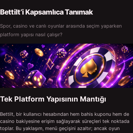
Bettilt’i Kapsamlıca Tanımak
Spor, casino ve canlı oyunlar arasında seçim yaparken
platform yapısı nasıl çalışır?
Tek Platform Yapısının Mantığı
Bettilt, bir kullanıcı hesabından hem bahis kuponu hem de
casino bakiyesine erişim sağlayarak süreçleri tek noktada
toplar. Bu yaklaşım, menü geçişini azaltır; ancak oyun