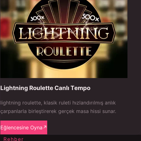
Lightning Roulette Canlı Tempo
lightning roulette, klasik ruleti hızlandırılmış anlık
çarpanlarla birleştirerek gerçek masa hissi sunar.
Eğlencesine Oyna
↗
Rehber