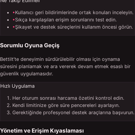
Ne Takip Edilmeli
•
Kullanıcı geri bildirimlerinde ortak konuları inceleyin.
•
Sıkça karşılaşılan erişim sorunlarını test edin.
•
Şikayet ve destek süreçlerini kullanım öncesi görün.
Sorumlu Oyuna Geçiş
Bettilt’te deneyimin sürdürülebilir olması için oynama
süresini planlamak ve ara vererek devam etmek esaslı bir
güvenlik uygulamasıdır.
Hızlı Uygulama
Her oturum sonrası harcama özetini kontrol edin.
Kendi limitinize göre süre pencereleri ayarlayın.
Gerektiğinde profesyonel destek araçlarına başvurun.
Yönetim ve Erişim Kıyaslaması