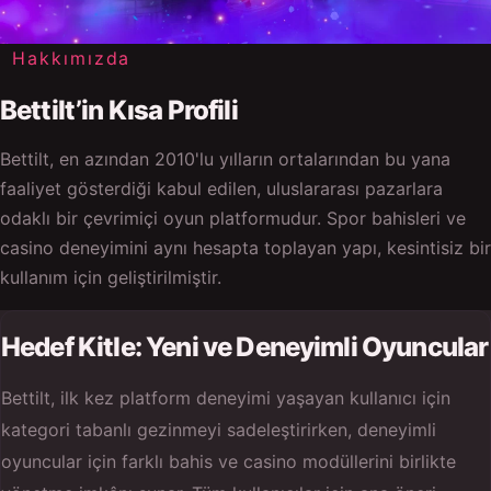
Hakkımızda
Bettilt’in Kısa Profili
Bettilt, en azından 2010'lu yılların ortalarından bu yana
faaliyet gösterdiği kabul edilen, uluslararası pazarlara
odaklı bir çevrimiçi oyun platformudur. Spor bahisleri ve
casino deneyimini aynı hesapta toplayan yapı, kesintisiz bir
kullanım için geliştirilmiştir.
Hedef Kitle: Yeni ve Deneyimli Oyuncular
Bettilt, ilk kez platform deneyimi yaşayan kullanıcı için
kategori tabanlı gezinmeyi sadeleştirirken, deneyimli
oyuncular için farklı bahis ve casino modüllerini birlikte