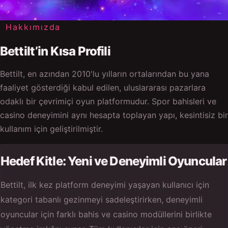
Hakkımızda
Bettilt’in Kısa Profili
Bettilt, en azından 2010'lu yılların ortalarından bu yana
faaliyet gösterdiği kabul edilen, uluslararası pazarlara
odaklı bir çevrimiçi oyun platformudur. Spor bahisleri ve
casino deneyimini aynı hesapta toplayan yapı, kesintisiz bir
kullanım için geliştirilmiştir.
Hedef Kitle: Yeni ve Deneyimli Oyuncular
Bettilt, ilk kez platform deneyimi yaşayan kullanıcı için
kategori tabanlı gezinmeyi sadeleştirirken, deneyimli
oyuncular için farklı bahis ve casino modüllerini birlikte