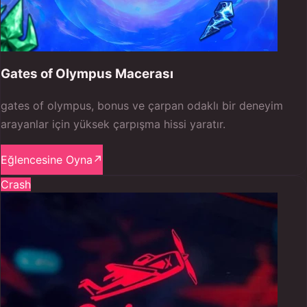
Gates of Olympus Macerası
gates of olympus, bonus ve çarpan odaklı bir deneyim
arayanlar için yüksek çarpışma hissi yaratır.
Eğlencesine Oyna
↗
Crash