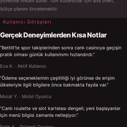
yönetme imkânı sunar. Tüm kullanıcılar için ana öneri,
bütçe planını öncelemektir.
Kullanıcı Görüşleri
Gerçek Deneyimlerden Kısa Notlar
“Bettilt’te spor takiplerinden sonra canlı casinoya geçişin
pratik olması günlük kullanımımı hızlandırdı.”
Ece K. · Aktif Kullanıcı
“Ödeme seçeneklerinin çeşitliliği iyi görünse de erişim
ülkeleriyle ilgili bilgilere önce bakmakta fayda var.”
Murat Y. · Mobil Oyuncu
“Canlı roulette ve slot kartelası dengeli; yeni başlayanlar
için menü bilgisi zamanla netleşiyor.”
Selin A. · Düzenli Oyuncu