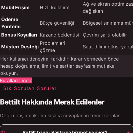
Ağ ve ekran optimiza
Mobil Erişim
Hızlı kullanım
değişken
Ödeme
Bütçe güvenliği
Bölgesel sınırlama m
Yöntemi
Bonus Koşulları
Kazanç beklentisi
Çevrim şartı olabilir
Problemleri
Müşteri Desteği
Saat dilimi etkisi yapab
çözme
Her kullanıcı deneyimi farklıdır; karar vermeden önce
hesap doğrulama, limit ve şartlar sayfasını mutlaka
okuyun.
Kuralları İncele
Sık Sorulan Sorular
Bettilt Hakkında Merak Edilenler
Doğru başlamak için kısaca cevaplanan temel sorular.
01
Bettilt hangi alanlarda hizmet veriyor?