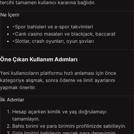
tercihi tamamen kullanıcı kararına bağlıdır.
Ne İçerir
•
Spor bahisleri ve e-spor takvimleri
•
Canlı casino masaları ve blackjack, baccarat
•
Slotlar, crash oyunları, oyun şovları
Öne Çıkan Kullanım Adımları
Yeni kullanıcıların platformu hızlı anlaması için önce
kategoriye alışmak, sonra ödeme ve limit ayarlarını
yapmak önerilir.
İlk Adımlar
Hesap açarken kimlik ve yaş doğrulamayı
tamamlayın.
Bahis birimi ve para birimini profilinizde sabitleyin.
Giriş limitini belirleyip gerçek para deneyimini