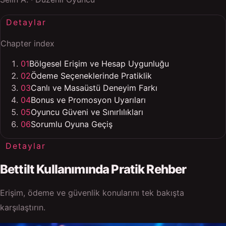
Detaylar
Chapter index
01
Bölgesel Erişim ve Hesap Uygunluğu
02
Ödeme Seçeneklerinde Pratiklik
03
Canlı ve Masaüstü Deneyim Farkı
04
Bonus ve Promosyon Uyarıları
05
Oyuncu Güveni ve Sınırlılıkları
06
Sorumlu Oyuna Geçiş
Detaylar
Bettilt Kullanımında Pratik Rehber
Erişim, ödeme ve güvenlik konularını tek bakışta
karşılaştırın.