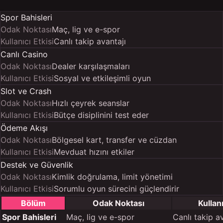
Spor Bahisleri
Odak Noktası
Maç, lig ve e-spor
Kullanıcı Etkisi
Canlı takip avantajı
Canlı Casino
Odak Noktası
Dealer karşılaşmaları
Kullanıcı Etkisi
Sosyal ve etkileşimli oyun
Slot ve Crash
Odak Noktası
Hızlı çeyrek seanslar
Kullanıcı Etkisi
Bütçe disiplinini test eder
Ödeme Akışı
Odak Noktası
Bölgesel kart, transfer ve cüzdan
Kullanıcı Etkisi
Mevduat hızını etkiler
Destek ve Güvenlik
Odak Noktası
Kimlik doğrulama, limit yönetimi
Kullanıcı Etkisi
Sorumlu oyun sürecini güçlendirir
Bölüm
Odak Noktası
Kullanı
Spor Bahisleri
Maç, lig ve e-spor
Canlı takip a