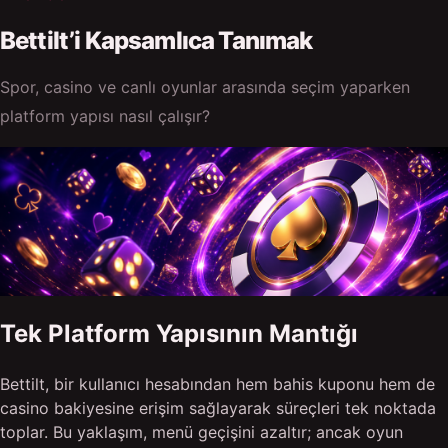
Bettilt’i Kapsamlıca Tanımak
Spor, casino ve canlı oyunlar arasında seçim yaparken
platform yapısı nasıl çalışır?
Tek Platform Yapısının Mantığı
Bettilt, bir kullanıcı hesabından hem bahis kuponu hem de
casino bakiyesine erişim sağlayarak süreçleri tek noktada
toplar. Bu yaklaşım, menü geçişini azaltır; ancak oyun