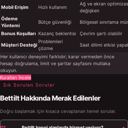
Ağ ve ekran optimiza
Mobil Erişim
Hızlı kullanım
değişken
Ödeme
Bütçe güvenliği
Bölgesel sınırlama m
Yöntemi
Bonus Koşulları
Kazanç beklentisi
Çevrim şartı olabilir
Problemleri
Müşteri Desteği
Saat dilimi etkisi yapab
çözme
Her kullanıcı deneyimi farklıdır; karar vermeden önce
hesap doğrulama, limit ve şartlar sayfasını mutlaka
okuyun.
Kuralları İncele
Sık Sorulan Sorular
Bettilt Hakkında Merak Edilenler
Doğru başlamak için kısaca cevaplanan temel sorular.
01
Bettilt hangi alanlarda hizmet veriyor?