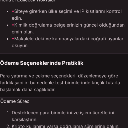
•
Siteye girerken ülke seçimi ve IP kısıtlarını kontrol
edin.
•
Kimlik doğrulama belgelerinizin güncel olduğundan
emin olun.
•
Makalelerdeki ve kampanyalardaki coğrafi uyarıları
okuyun.
Ödeme Seçeneklerinde Pratiklik
Para yatırma ve çekme seçenekleri, düzenlemeye göre
farklılaşabilir; bu nedenle test birimlerinde küçük tutarla
başlamak daha sağlıklıdır.
Ödeme Süreci
Desteklenen para birimlerini ve işlem ücretlerini
karşılaştırın.
Kripto kullanımı varsa doğrulama sürelerine bakın.