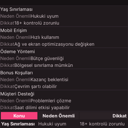
Yaş Sınırlaması
Neden Önemli
Hukuki uyum
Dikkat
18+ kontrolü zorunlu
Mobil Erişim
Neden Önemli
Hızlı kullanım
Dikkat
Ağ ve ekran optimizasyonu değişken
Ödeme Yöntemi
Neden Önemli
Bütçe güvenliği
Dikkat
Bölgesel sınırlama mümkün
Bonus Koşulları
Neden Önemli
Kazanç beklentisi
Dikkat
Çevrim şartı olabilir
Müşteri Desteği
Neden Önemli
Problemleri çözme
Dikkat
Saat dilimi etkisi yapabilir
Konu
Neden Önemli
Dikkat
Yaş Sınırlaması
Hukuki uyum
18+ kontrolü zorunlu