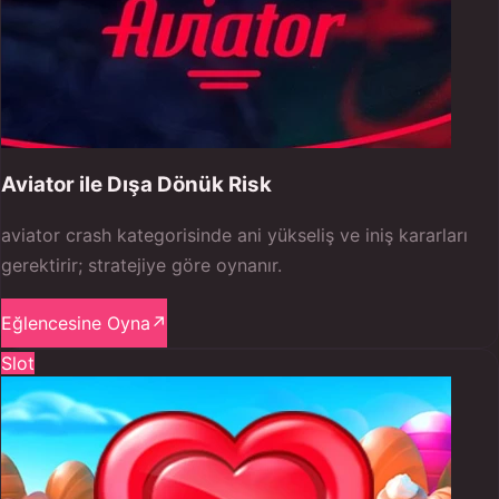
Aviator ile Dışa Dönük Risk
aviator crash kategorisinde ani yükseliş ve iniş kararları
gerektirir; stratejiye göre oynanır.
Eğlencesine Oyna
↗
Slot