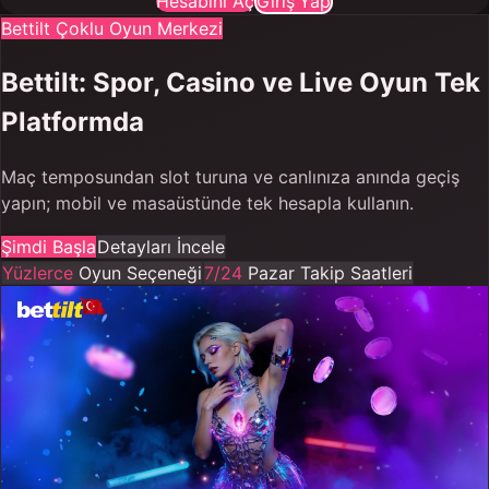
Hesabını Aç
Giriş Yap
Bettilt Çoklu Oyun Merkezi
Bettilt: Spor, Casino ve Live Oyun Tek
Platformda
Maç temposundan slot turuna ve canlınıza anında geçiş
yapın; mobil ve masaüstünde tek hesapla kullanın.
Şimdi Başla
Detayları İncele
Yüzlerce
Oyun Seçeneği
7/24
Pazar Takip Saatleri