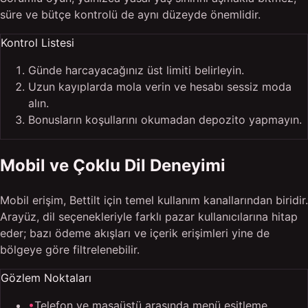
süre ve bütçe kontrolü de aynı düzeyde önemlidir.
Kontrol Listesi
Günde harcayacağınız üst limiti belirleyin.
Uzun kayıplarda mola verin ve hesabı sessiz moda
alın.
Bonusların koşullarını okumadan depozito yapmayın.
Mobil ve Çoklu Dil Deneyimi
Mobil erişim, Bettilt için temel kullanım kanallarından biridir.
Arayüz, dil seçenekleriyle farklı pazar kullanıcılarına hitap
eder; bazı ödeme akışları ve içerik erişimleri yine de
bölgeye göre filtrelenebilir.
Gözlem Noktaları
•
Telefon ve masaüstü arasında menü eşitleme