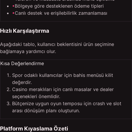
•
Bölgeye göre desteklenen ödeme tipleri
•
Canlı destek ve erişilebilirlik zamanlaması
Hızlı Karşılaştırma
Aşağıdaki tablo, kullanıcı beklentisini ürün seçimine
bağlamaya yardımcı olur.
Kısa Değerlendirme
Spor odaklı kullanıcılar için bahis menüsü kilit
değerdir.
Casino meraklıları için canlı masalar ve dealer
seçenekleri önemlidir.
Bütçenize uygun oyun temposu için crash ve slot
arası dönüşüm planı oluşturun.
Platform Kıyaslama Özeti