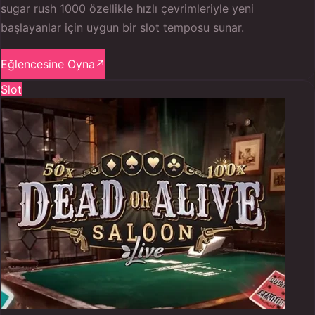
sugar rush 1000 özellikle hızlı çevrimleriyle yeni
başlayanlar için uygun bir slot temposu sunar.
Eğlencesine Oyna
↗
Slot