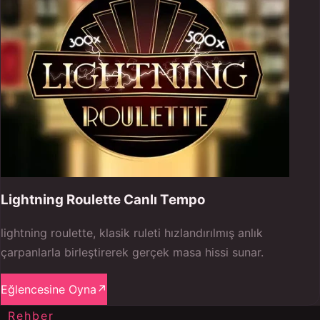
Lightning Roulette Canlı Tempo
lightning roulette, klasik ruleti hızlandırılmış anlık
çarpanlarla birleştirerek gerçek masa hissi sunar.
Eğlencesine Oyna
↗
Rehber