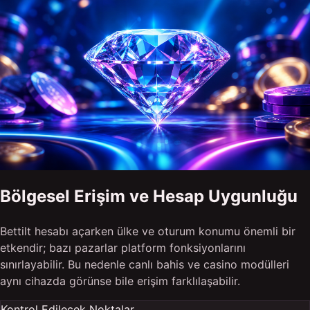
Bölgesel Erişim ve Hesap Uygunluğu
Bettilt hesabı açarken ülke ve oturum konumu önemli bir
etkendir; bazı pazarlar platform fonksiyonlarını
sınırlayabilir. Bu nedenle canlı bahis ve casino modülleri
aynı cihazda görünse bile erişim farklılaşabilir.
Kontrol Edilecek Noktalar