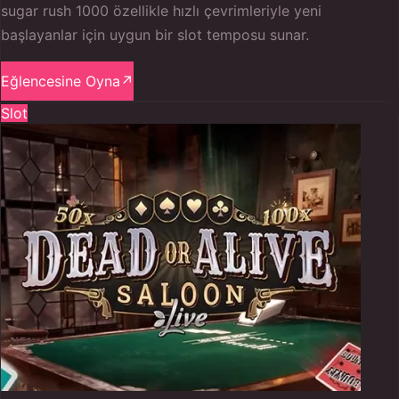
sugar rush 1000 özellikle hızlı çevrimleriyle yeni
başlayanlar için uygun bir slot temposu sunar.
Eğlencesine Oyna
↗
Slot