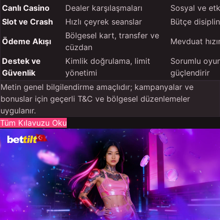
Canlı Casino
Dealer karşılaşmaları
Sosyal ve etk
Slot ve Crash
Hızlı çeyrek seanslar
Bütçe disiplin
Bölgesel kart, transfer ve
Ödeme Akışı
Mevduat hızın
cüzdan
Destek ve
Kimlik doğrulama, limit
Sorumlu oyun
Güvenlik
yönetimi
güçlendirir
Metin genel bilgilendirme amaçlıdır; kampanyalar ve
bonuslar için geçerli T&C ve bölgesel düzenlemeler
uygulanır.
Tüm Kılavuzu Oku