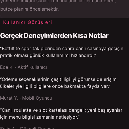
yönetme imkânı sunar. Tüm kullanıcılar için ana öneri,
bütçe planını öncelemektir.
Kullanıcı Görüşleri
Gerçek Deneyimlerden Kısa Notlar
“Bettilt’te spor takiplerinden sonra canlı casinoya geçişin
pratik olması günlük kullanımımı hızlandırdı.”
Ece K. · Aktif Kullanıcı
“Ödeme seçeneklerinin çeşitliliği iyi görünse de erişim
ülkeleriyle ilgili bilgilere önce bakmakta fayda var.”
Murat Y. · Mobil Oyuncu
“Canlı roulette ve slot kartelası dengeli; yeni başlayanlar
için menü bilgisi zamanla netleşiyor.”
Selin A. · Düzenli Oyuncu