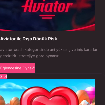
Aviator ile Dışa Dönük Risk
aviator crash kategorisinde ani yükseliş ve iniş kararları
gerektirir; stratejiye göre oynanır.
Eğlencesine Oyna
↗
Slot