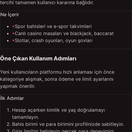
tercihi tamamen kullanıcı kararına bağlıdır.
Ne İçerir
•
Spor bahisleri ve e-spor takvimleri
•
Canlı casino masaları ve blackjack, baccarat
•
Slotlar, crash oyunları, oyun şovları
Öne Çıkan Kullanım Adımları
Yeni kullanıcıların platformu hızlı anlaması için önce
kategoriye alışmak, sonra ödeme ve limit ayarlarını
yapmak önerilir.
İlk Adımlar
Hesap açarken kimlik ve yaş doğrulamayı
tamamlayın.
Bahis birimi ve para birimini profilinizde sabitleyin.
Giriş limitini belirleyip gerçek para deneyimini