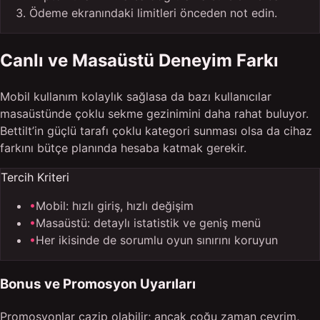
Ödeme ekranındaki limitleri önceden not edin.
Canlı ve Masaüstü Deneyim Farkı
Mobil kullanım kolaylık sağlasa da bazı kullanıcılar
masaüstünde çoklu sekme gezinimini daha rahat buluyor.
Bettilt’in güçlü tarafı çoklu kategori sunması olsa da cihaz
farkını bütçe planında hesaba katmak gerekir.
Tercih Kriteri
•
Mobil: hızlı giriş, hızlı değişim
•
Masaüstü: detaylı istatistik ve geniş menü
•
Her ikisinde de sorumlu oyun sınırını koruyun
Bonus ve Promosyon Uyarıları
Promosyonlar cazip olabilir; ancak çoğu zaman çevrim,