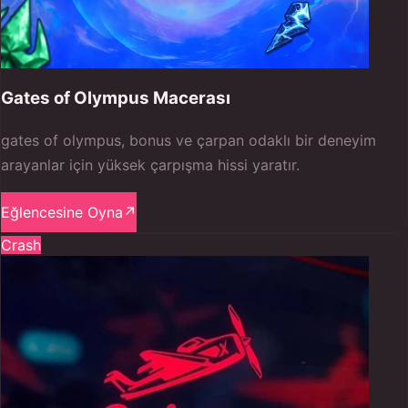
Gates of Olympus Macerası
gates of olympus, bonus ve çarpan odaklı bir deneyim
arayanlar için yüksek çarpışma hissi yaratır.
Eğlencesine Oyna
↗
Crash