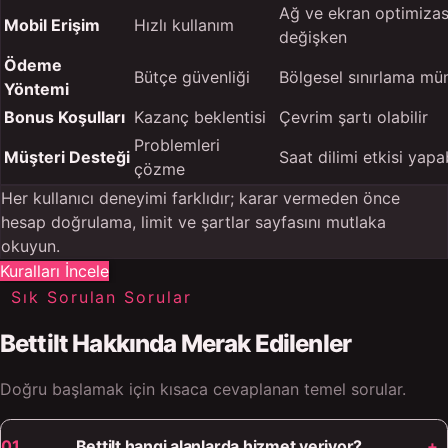
Ağ ve ekran optimiza
Mobil Erişim
Hızlı kullanım
değişken
Ödeme
Bütçe güvenliği
Bölgesel sınırlama m
Yöntemi
Bonus Koşulları
Kazanç beklentisi
Çevrim şartı olabilir
Problemleri
Müşteri Desteği
Saat dilimi etkisi yapab
çözme
Her kullanıcı deneyimi farklıdır; karar vermeden önce
hesap doğrulama, limit ve şartlar sayfasını mutlaka
okuyun.
Kuralları İncele
Sık Sorulan Sorular
Bettilt Hakkında Merak Edilenler
Doğru başlamak için kısaca cevaplanan temel sorular.
01
Bettilt hangi alanlarda hizmet veriyor?