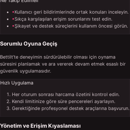
Ne Takip Edilmeli
•
Kullanıcı geri bildirimlerinde ortak konuları inceleyin.
•
Sıkça karşılaşılan erişim sorunlarını test edin.
•
Şikayet ve destek süreçlerini kullanım öncesi görün.
Sorumlu Oyuna Geçiş
Bettilt’te deneyimin sürdürülebilir olması için oynama
süresini planlamak ve ara vererek devam etmek esaslı bir
güvenlik uygulamasıdır.
Hızlı Uygulama
Her oturum sonrası harcama özetini kontrol edin.
Kendi limitinize göre süre pencereleri ayarlayın.
Gerektiğinde profesyonel destek araçlarına başvurun.
Yönetim ve Erişim Kıyaslaması