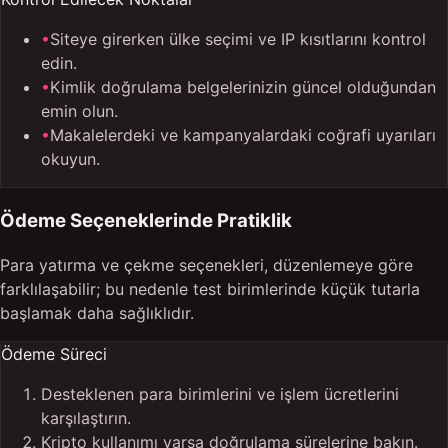
•
Siteye girerken ülke seçimi ve IP kısıtlarını kontrol
edin.
•
Kimlik doğrulama belgelerinizin güncel olduğundan
emin olun.
•
Makalelerdeki ve kampanyalardaki coğrafi uyarıları
okuyun.
Ödeme Seçeneklerinde Pratiklik
Para yatırma ve çekme seçenekleri, düzenlemeye göre
farklılaşabilir; bu nedenle test birimlerinde küçük tutarla
başlamak daha sağlıklıdır.
Ödeme Süreci
Desteklenen para birimlerini ve işlem ücretlerini
karşılaştırın.
Kripto kullanımı varsa doğrulama sürelerine bakın.