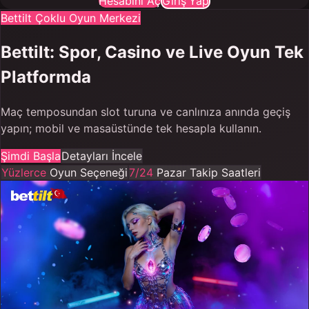
Hesabını Aç
Giriş Yap
Bettilt Çoklu Oyun Merkezi
Bettilt: Spor, Casino ve Live Oyun Tek
Platformda
Maç temposundan slot turuna ve canlınıza anında geçiş
yapın; mobil ve masaüstünde tek hesapla kullanın.
Şimdi Başla
Detayları İncele
Yüzlerce
Oyun Seçeneği
7/24
Pazar Takip Saatleri