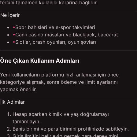
tercihi tamamen kullanıcı kararına bağlıdır.
Ne İçerir
•
Spor bahisleri ve e-spor takvimleri
•
Canlı casino masaları ve blackjack, baccarat
•
Slotlar, crash oyunları, oyun şovları
Öne Çıkan Kullanım Adımları
Yeni kullanıcıların platformu hızlı anlaması için önce
kategoriye alışmak, sonra ödeme ve limit ayarlarını
yapmak önerilir.
İlk Adımlar
Hesap açarken kimlik ve yaş doğrulamayı
tamamlayın.
Bahis birimi ve para birimini profilinizde sabitleyin.
Giriş limitini belirleyip gerçek para deneyimini