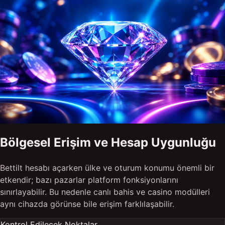
Bölgesel Erişim ve Hesap Uygunluğu
Bettilt hesabı açarken ülke ve oturum konumu önemli bir
etkendir; bazı pazarlar platform fonksiyonlarını
sınırlayabilir. Bu nedenle canlı bahis ve casino modülleri
aynı cihazda görünse bile erişim farklılaşabilir.
Kontrol Edilecek Noktalar