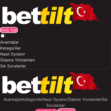
Giriş Yap
Avantajlar
Kategoriler
Nasıl Oynanır
Ödeme Yöntemleri
Sık Sorulanlar
Avantajlar
Kategoriler
Nasıl Oynanır
Ödeme Yöntemleri
Sık
Sorulanlar