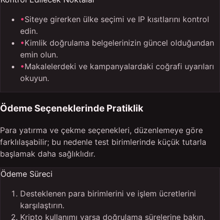
•
Siteye girerken ülke seçimi ve IP kısıtlarını kontrol
edin.
•
Kimlik doğrulama belgelerinizin güncel olduğundan
emin olun.
•
Makalelerdeki ve kampanyalardaki coğrafi uyarıları
okuyun.
Ödeme Seçeneklerinde Pratiklik
Para yatırma ve çekme seçenekleri, düzenlemeye göre
farklılaşabilir; bu nedenle test birimlerinde küçük tutarla
başlamak daha sağlıklıdır.
Ödeme Süreci
Desteklenen para birimlerini ve işlem ücretlerini
karşılaştırın.
Kripto kullanımı varsa doğrulama sürelerine bakın.