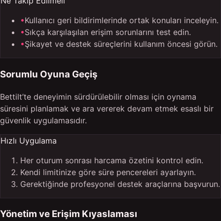
Ne Takip Edilmeli
•
Kullanıcı geri bildirimlerinde ortak konuları inceleyin.
•
Sıkça karşılaşılan erişim sorunlarını test edin.
•
Şikayet ve destek süreçlerini kullanım öncesi görün.
Sorumlu Oyuna Geçiş
Bettilt’te deneyimin sürdürülebilir olması için oynama
süresini planlamak ve ara vererek devam etmek esaslı bir
güvenlik uygulamasıdır.
Hızlı Uygulama
Her oturum sonrası harcama özetini kontrol edin.
Kendi limitinize göre süre pencereleri ayarlayın.
Gerektiğinde profesyonel destek araçlarına başvurun.
Yönetim ve Erişim Kıyaslaması