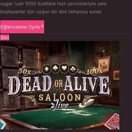
sugar rush 1000 özellikle hızlı çevrimleriyle yeni
başlayanlar için uygun bir slot temposu sunar.
Eğlencesine Oyna
↗
Slot