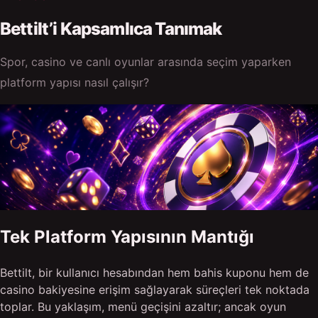
Bettilt’i Kapsamlıca Tanımak
Spor, casino ve canlı oyunlar arasında seçim yaparken
platform yapısı nasıl çalışır?
Tek Platform Yapısının Mantığı
Bettilt, bir kullanıcı hesabından hem bahis kuponu hem de
casino bakiyesine erişim sağlayarak süreçleri tek noktada
toplar. Bu yaklaşım, menü geçişini azaltır; ancak oyun