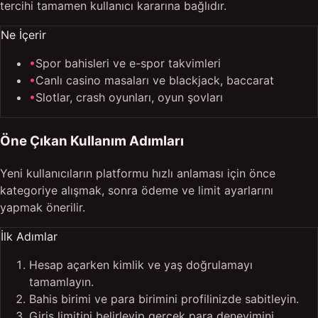
tercihi tamamen kullanıcı kararına bağlıdır.
Ne İçerir
•
Spor bahisleri ve e-spor takvimleri
•
Canlı casino masaları ve blackjack, baccarat
•
Slotlar, crash oyunları, oyun şovları
Öne Çıkan Kullanım Adımları
Yeni kullanıcıların platformu hızlı anlaması için önce
kategoriye alışmak, sonra ödeme ve limit ayarlarını
yapmak önerilir.
İlk Adımlar
Hesap açarken kimlik ve yaş doğrulamayı
tamamlayın.
Bahis birimi ve para birimini profilinizde sabitleyin.
Giriş limitini belirleyip gerçek para deneyimini