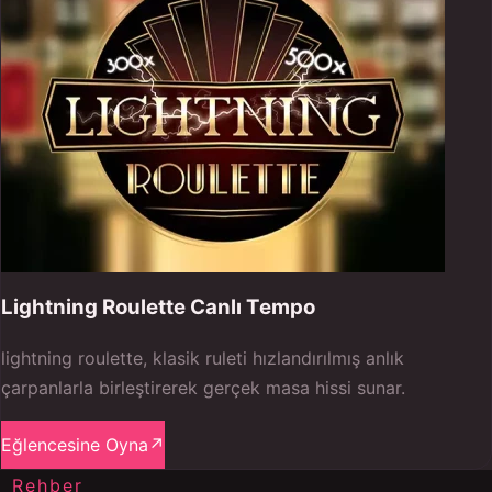
Lightning Roulette Canlı Tempo
lightning roulette, klasik ruleti hızlandırılmış anlık
çarpanlarla birleştirerek gerçek masa hissi sunar.
Eğlencesine Oyna
↗
Rehber