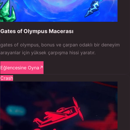
Gates of Olympus Macerası
gates of olympus, bonus ve çarpan odaklı bir deneyim
arayanlar için yüksek çarpışma hissi yaratır.
Eğlencesine Oyna
↗
Crash