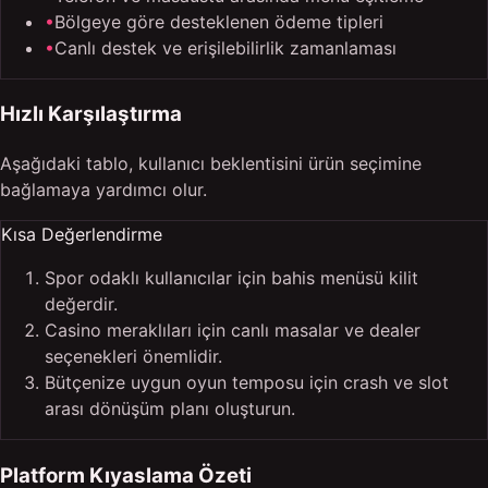
•
Bölgeye göre desteklenen ödeme tipleri
•
Canlı destek ve erişilebilirlik zamanlaması
Hızlı Karşılaştırma
Aşağıdaki tablo, kullanıcı beklentisini ürün seçimine
bağlamaya yardımcı olur.
Kısa Değerlendirme
Spor odaklı kullanıcılar için bahis menüsü kilit
değerdir.
Casino meraklıları için canlı masalar ve dealer
seçenekleri önemlidir.
Bütçenize uygun oyun temposu için crash ve slot
arası dönüşüm planı oluşturun.
Platform Kıyaslama Özeti