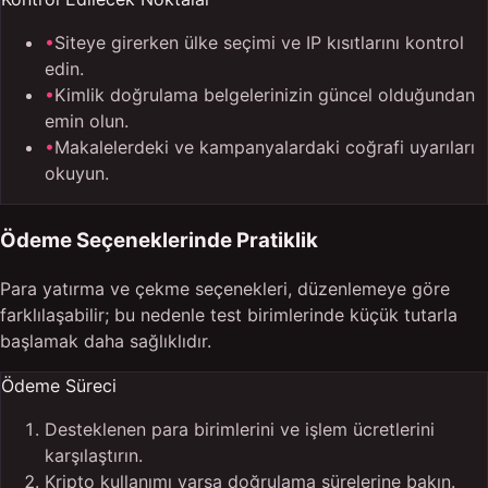
•
Siteye girerken ülke seçimi ve IP kısıtlarını kontrol
edin.
•
Kimlik doğrulama belgelerinizin güncel olduğundan
emin olun.
•
Makalelerdeki ve kampanyalardaki coğrafi uyarıları
okuyun.
Ödeme Seçeneklerinde Pratiklik
Para yatırma ve çekme seçenekleri, düzenlemeye göre
farklılaşabilir; bu nedenle test birimlerinde küçük tutarla
başlamak daha sağlıklıdır.
Ödeme Süreci
Desteklenen para birimlerini ve işlem ücretlerini
karşılaştırın.
Kripto kullanımı varsa doğrulama sürelerine bakın.