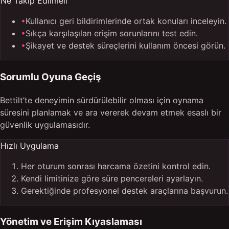
Ne Takip Edilmeli
•
Kullanıcı geri bildirimlerinde ortak konuları inceleyin.
•
Sıkça karşılaşılan erişim sorunlarını test edin.
•
Şikayet ve destek süreçlerini kullanım öncesi görün.
Sorumlu Oyuna Geçiş
Bettilt’te deneyimin sürdürülebilir olması için oynama
süresini planlamak ve ara vererek devam etmek esaslı bir
güvenlik uygulamasıdır.
Hızlı Uygulama
Her oturum sonrası harcama özetini kontrol edin.
Kendi limitinize göre süre pencereleri ayarlayın.
Gerektiğinde profesyonel destek araçlarına başvurun.
Yönetim ve Erişim Kıyaslaması