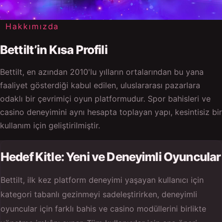
Hakkımızda
Bettilt’in Kısa Profili
Bettilt, en azından 2010'lu yılların ortalarından bu yana
faaliyet gösterdiği kabul edilen, uluslararası pazarlara
odaklı bir çevrimiçi oyun platformudur. Spor bahisleri ve
casino deneyimini aynı hesapta toplayan yapı, kesintisiz bir
kullanım için geliştirilmiştir.
Hedef Kitle: Yeni ve Deneyimli Oyuncular
Bettilt, ilk kez platform deneyimi yaşayan kullanıcı için
kategori tabanlı gezinmeyi sadeleştirirken, deneyimli
oyuncular için farklı bahis ve casino modüllerini birlikte