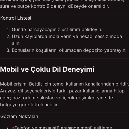
süre ve bütçe kontrolü de aynı düzeyde önemlidir.
Kontrol Listesi
Günde harcayacağınız üst limiti belirleyin.
Uzun kayıplarda mola verin ve hesabı sessiz moda
alın.
Bonusların koşullarını okumadan depozito yapmayın.
Mobil ve Çoklu Dil Deneyimi
Mobil erişim, Bettilt için temel kullanım kanallarından biridir.
Arayüz, dil seçenekleriyle farklı pazar kullanıcılarına hitap
eder; bazı ödeme akışları ve içerik erişimleri yine de
bölgeye göre filtrelenebilir.
Gözlem Noktaları
•
Telefon ve masaüstü arasında menü eşitleme