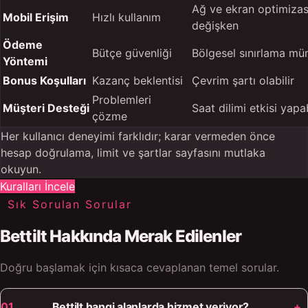
Ağ ve ekran optimiza
Mobil Erişim
Hızlı kullanım
değişken
Ödeme
Bütçe güvenliği
Bölgesel sınırlama m
Yöntemi
Bonus Koşulları
Kazanç beklentisi
Çevrim şartı olabilir
Problemleri
Müşteri Desteği
Saat dilimi etkisi yapab
çözme
Her kullanıcı deneyimi farklıdır; karar vermeden önce
hesap doğrulama, limit ve şartlar sayfasını mutlaka
okuyun.
Kuralları İncele
Sık Sorulan Sorular
Bettilt Hakkında Merak Edilenler
Doğru başlamak için kısaca cevaplanan temel sorular.
01
Bettilt hangi alanlarda hizmet veriyor?