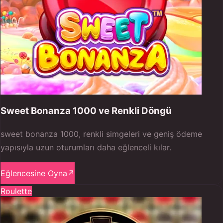
Sweet Bonanza 1000 ve Renkli Döngü
sweet bonanza 1000, renkli simgeleri ve geniş ödeme
yapısıyla uzun oturumları daha eğlenceli kılar.
Eğlencesine Oyna
↗
Roulette