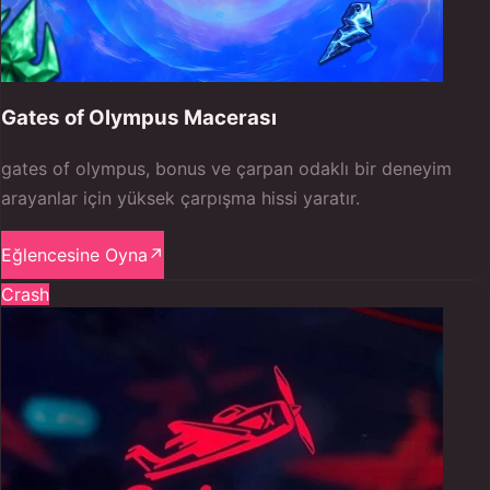
Gates of Olympus Macerası
gates of olympus, bonus ve çarpan odaklı bir deneyim
arayanlar için yüksek çarpışma hissi yaratır.
Eğlencesine Oyna
↗
Crash