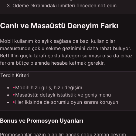
Ödeme ekranındaki limitleri önceden not edin.
Canlı ve Masaüstü Deneyim Farkı
Mobil kullanım kolaylık sağlasa da bazı kullanıcılar
masaüstünde çoklu sekme gezinimini daha rahat buluyor.
Bettilt’in güçlü tarafı çoklu kategori sunması olsa da cihaz
farkını bütçe planında hesaba katmak gerekir.
Tercih Kriteri
•
Mobil: hızlı giriş, hızlı değişim
•
Masaüstü: detaylı istatistik ve geniş menü
•
Her ikisinde de sorumlu oyun sınırını koruyun
Bonus ve Promosyon Uyarıları
Promosyonlar cazip olabilir; ancak çoğu zaman çevrim,