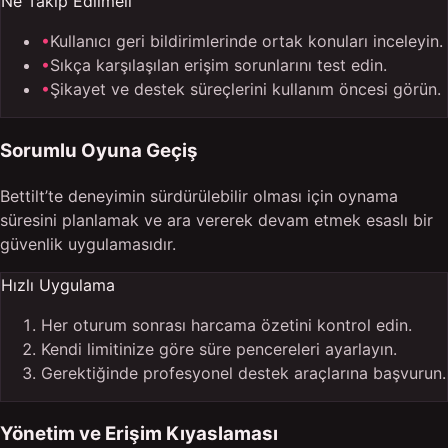
Ne Takip Edilmeli
•
Kullanıcı geri bildirimlerinde ortak konuları inceleyin.
•
Sıkça karşılaşılan erişim sorunlarını test edin.
•
Şikayet ve destek süreçlerini kullanım öncesi görün.
Sorumlu Oyuna Geçiş
Bettilt’te deneyimin sürdürülebilir olması için oynama
süresini planlamak ve ara vererek devam etmek esaslı bir
güvenlik uygulamasıdır.
Hızlı Uygulama
Her oturum sonrası harcama özetini kontrol edin.
Kendi limitinize göre süre pencereleri ayarlayın.
Gerektiğinde profesyonel destek araçlarına başvurun.
Yönetim ve Erişim Kıyaslaması