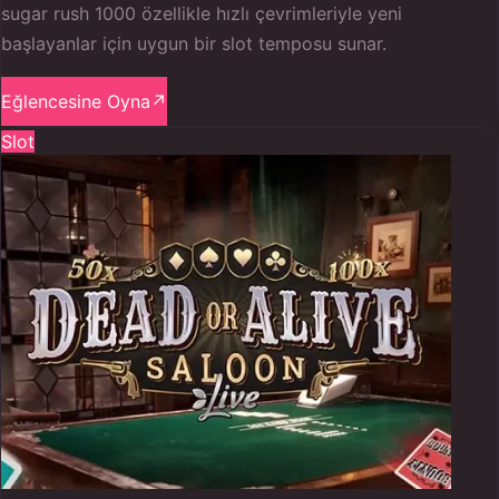
sugar rush 1000 özellikle hızlı çevrimleriyle yeni
başlayanlar için uygun bir slot temposu sunar.
Eğlencesine Oyna
↗
Slot