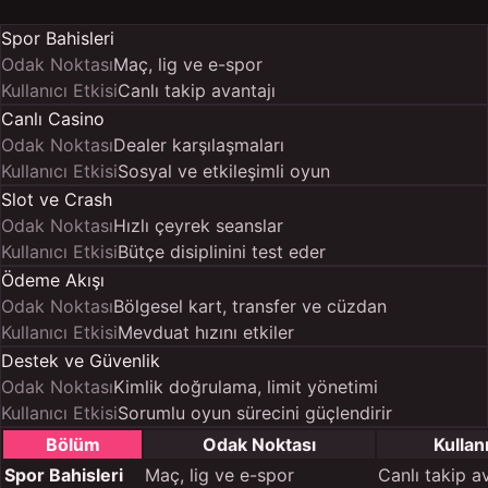
Spor Bahisleri
Odak Noktası
Maç, lig ve e-spor
Kullanıcı Etkisi
Canlı takip avantajı
Canlı Casino
Odak Noktası
Dealer karşılaşmaları
Kullanıcı Etkisi
Sosyal ve etkileşimli oyun
Slot ve Crash
Odak Noktası
Hızlı çeyrek seanslar
Kullanıcı Etkisi
Bütçe disiplinini test eder
Ödeme Akışı
Odak Noktası
Bölgesel kart, transfer ve cüzdan
Kullanıcı Etkisi
Mevduat hızını etkiler
Destek ve Güvenlik
Odak Noktası
Kimlik doğrulama, limit yönetimi
Kullanıcı Etkisi
Sorumlu oyun sürecini güçlendirir
Bölüm
Odak Noktası
Kullanı
Spor Bahisleri
Maç, lig ve e-spor
Canlı takip a