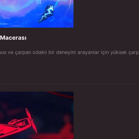
 Macerası
us ve çarpan odaklı bir deneyim arayanlar için yüksek çar