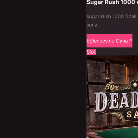
Sugar Rush 1000 v
sugar rush 1000 özelli
sunar.
Eğlencesine Oyna
↗
Slot