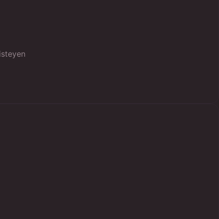
isteyen