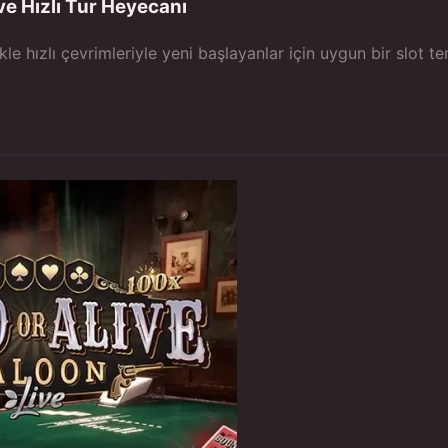
e Hızlı Tur Heyecanı
kle hızlı çevrimleriyle yeni başlayanlar için uygun bir slot 