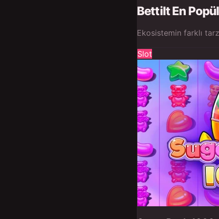
Bettilt En Popü
Ekosistemin farklı tarz
Slot