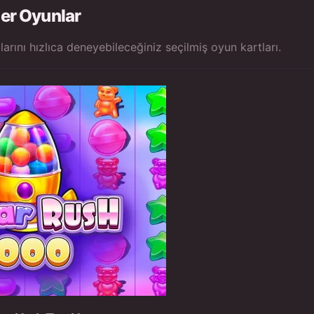
ler Oyunlar
larını hızlıca deneyebileceğiniz seçilmiş oyun kartları.