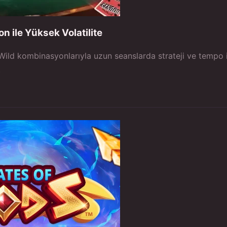
n ile Yüksek Volatilite
 Wild kombinasyonlarıyla uzun seanslarda strateji ve tempo 
.