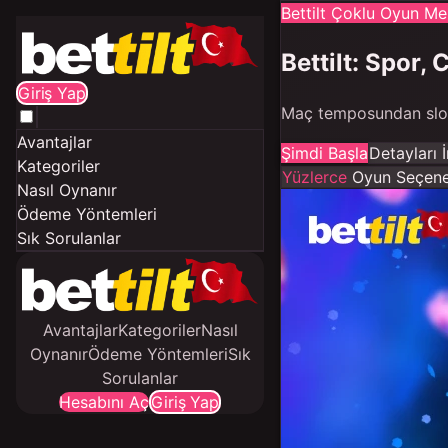
Bettilt Çoklu Oyun Me
Bettilt: Spor,
Giriş Yap
Maç temposundan slot 
Avantajlar
Şimdi Başla
Detayları 
Kategoriler
Yüzlerce
Oyun Seçene
Nasıl Oynanır
Ödeme Yöntemleri
Sık Sorulanlar
Avantajlar
Kategoriler
Nasıl
Oynanır
Ödeme Yöntemleri
Sık
Sorulanlar
Hesabını Aç
Giriş Yap